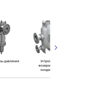
ры давления
Устройства
Система горяче
возвращения
водоснабжени
конденсата