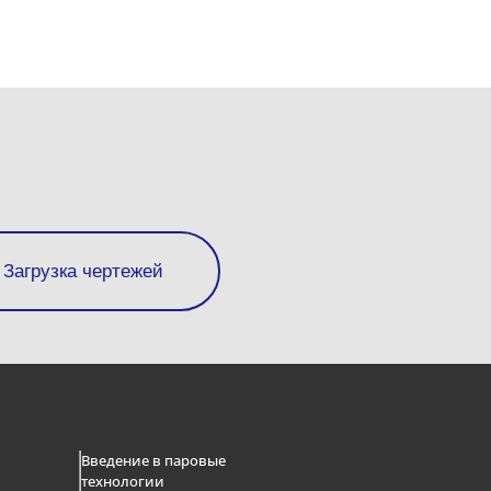
Загрузка чертежей
м
Введение в паровые
технологии