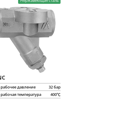
Нержавеющая сталь
Поиск
Поиск по модели
конденсатоотводчиков
NC
 рабочее давление
32 бар
 рабочая температура
400℃