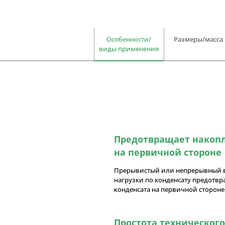
Особенности/
Размеры/масса
виды применения
Предотвращает накоп
на первичной стороне
Прерывистый или непрерывный в
нагрузки по конденсату предотв
конденсата на первичной стороне
Простота техническог