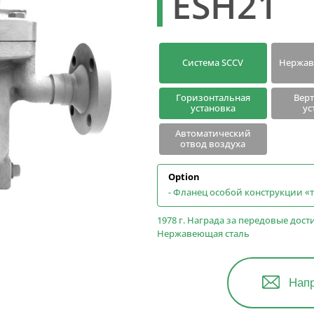
ESH21
Поиск
Поиск по модели
конденсатоотводчиков
Система SCCV
Нержав
Горизонтальная
Вер
установка
ус
Автоматический
отвод воздуха
Option
- Фланец особой конструкции «т
1978 г. Награда за передовые дос
Нержавеющая сталь
Напр