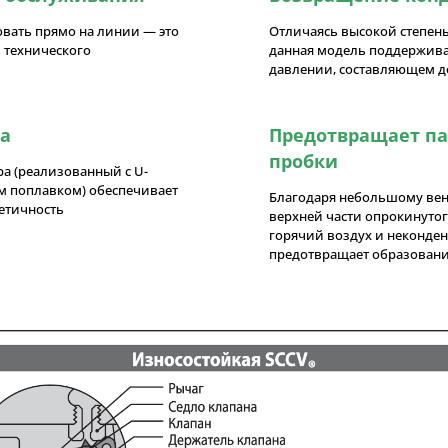
вать прямо на линии — это
Отличаясь высокой степен
ь технического
данная модель поддержива
давлении, составляющем до
а
Предотвращает па
пробки
а (реализованный с U-
м поплавком) обеспечивает
Благодаря небольшому вен
етичность
верхней части опрокинутог
горячий воздух и неконде
предотвращает образовани