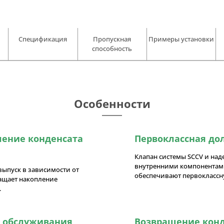
Спецификация
Пропускная
Примеры установки
способность
Особенности
ление конденсата
Первоклассная до
Клапан системы SCCV и над
внутренними компонентам
ыпуск в зависимости от
обеспечивают первоклассн
ращает накопление
.
о обслуживания
Возвращение конд