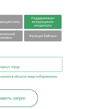
Продукты, прекратившие
продажу
Поддерживает
еющая сталь
возвращение
конденсата
тикальная
Функция байпаса
тановка
орец к торцу
тижения в области энергосбережения,
авить запрос