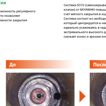
тия
Система SCCV (самозакры
клапан) от MIYAWAKI повыш
зможность регулярного
счет мягкого закрытия в хо
то позволяет
Система состоит из свобод
ивности закрытия
который центрируется и на
идеально усаживаясь в сед
экстремального высокого д
снижает износ и эрозию ко