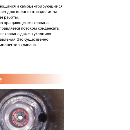
вающийся и самоцентрирующийся
ает долговечность изделия за
де работы.
но вращающегося клапана,
правляется потоком конденсата,
ле клапана даже в условиях
авления. Это существенно
мпонентов клапана.