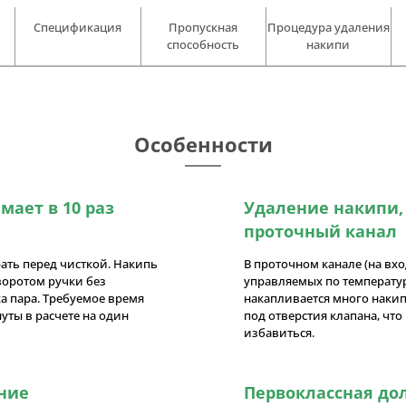
Спецификация
Пропускная
Процедура удаления
способность
накипи
Особенности
ает в 10 раз
Удаление накипи
проточный канал
ать перед чисткой. Накипь
В проточном канале (на вхо
воротом ручки без
управляемых по температу
а пара. Требуемое время
накапливается много накип
уты в расчете на один
под отверстия клапана, что
избавиться.
ние
Первоклассная до