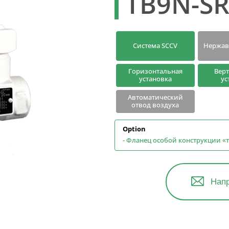
TB9N-S
Поиск
Поиск по модели
конденсатоотводчиков
Система SCCV
Нержав
Горизонтальная
Вер
установка
ус
Автоматический
отвод воздуха
Option
- Фланец особой конструкции «т
Напр