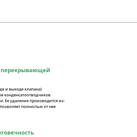
, перекрывающей
де и выходе клапана)
ре конденсатоотводчиков
и. Ее удаление производится из-
 позволяет полностью от нее
лговечность