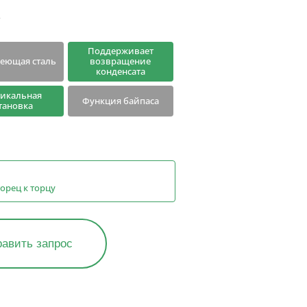
R
Продукты, прекратившие
продажу
Поддерживает
еющая сталь
возвращение
конденсата
тикальная
Функция байпаса
тановка
орец к торцу
авить запрос