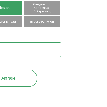
Produkte am Ende des
Geeignet für
chen
delstahl
Kondensat-
Verkaufszeitraums
rückspeisung
kaler Einbau
Bypass-Funktion
Anfrage