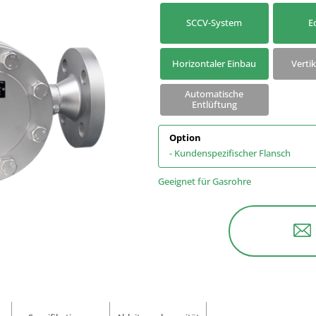
Nach Modell suchen
Kondensatableiter su
SCCV-System
E
Horizontaler Einbau
Verti
Automatische
Entlüftung
Option
- Kundenspezifischer Flansch
Geeignet für Gasrohre