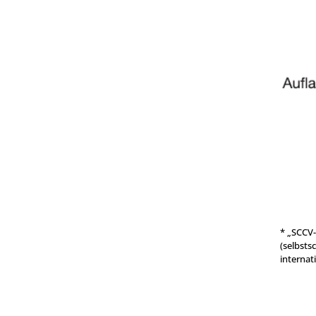
* „SCCV-
(selbsts
internat