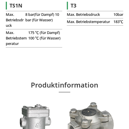
Frostschutzventile
TS1N
T3
Max.
8 bar(für Dampf) 10
Max. Betriebsdruck
10bar
Vakuumbrecher
Betriebsdr
bar (für Wasser)
Max. Betriebstemperatur
183℃
uck
Q-Plus-Wärmedämmung
Max.
175 ℃ (für Dampf)
Betriebstem
100 ℃ (für Wasser)
peratur
Zwei-Schrauben-Verbinder
Produktinformation