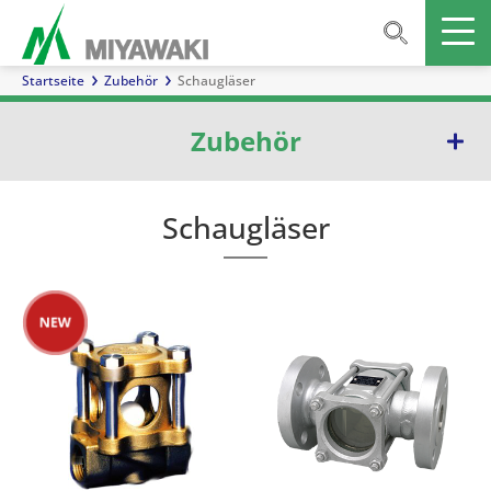
Startseite
Zubehör
Schaugläser
Zubehör
Abscheider
Schaugläser
Inline-Mischer
Schaugläser
Rückschlagventile
Schmutzfänger
Ausblasventil