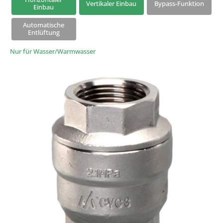
Vertikaler Einbau
Bypass-Funktion
Einbau
Frostschutzventile
Automatische
Vakuumbrecher
Entlüftung
Nur für Wasser/Warmwasser
Q-Plus-Wärmedämmung
Zwei-Schrauben-Verbinder