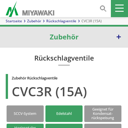
Startseite
Zubehör
Rückschlagventile
CVC3R (15A)
Zubehör
Abscheider
Rückschlagventile
Inline-Mischer
Zubehör Rückschlagventile
Schaugläser
CVC3R (15A)
Rückschlagventile
Schmutzfänger
Geeignet für
SCCV-System
Edelstahl
Kondensat-
rückspeisung
Ausblasventil
Horizontaler