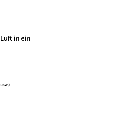
uft in ein
 usw.)