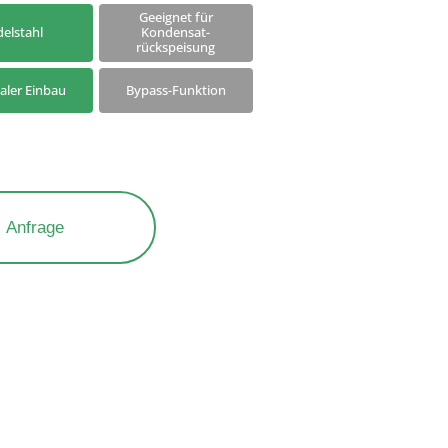
Produkte am Ende des
Geeignet für
chen
delstahl
Kondensat-
Verkaufszeitraums
rückspeisung
kaler Einbau
Bypass-Funktion
Anfrage