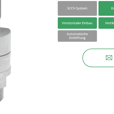
Nach Modell suchen
Kondensatableiter su
SCCV-System
E
Horizontaler Einbau
Verti
Automatische
Entlüftung