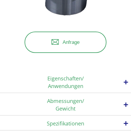
Anfrage
Eigenschaften/
Anwendungen
Abmessungen/
Gewicht
Überragende Langlebigkeit
Das Gehäuse des Produkts besteht aus Edelstahl und ist daher
Spezifikationen
langlebig und korrosionsbeständig.
Kompakte und kostengünstige Bauweise