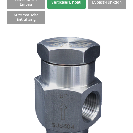
Vertikaler Einbau
Bypass-Funktion
Einbau
Frostschutzventile
Automatische
Vakuumbrecher
Entlüftung
Q-Plus-Wärmedämmung
Zwei-Schrauben-Verbinder