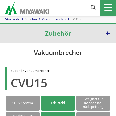
Startseite
Zubehör
Vakuumbrecher
CVU15
Zubehör
Abscheider
Vakuumbrecher
Inline-Mischer
Zubehör Vakuumbrecher
Schaugläser
CVU15
Rückschlagventile
Schmutzfänger
Geeignet für
SCCV-System
Edelstahl
Kondensat-
rückspeisung
Ausblasventil
Horizontaler