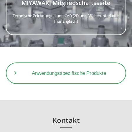
6
20,5
42,0
65,0
5.41
11.09
17.16
MIYAWAKI Mitgliedschaftsseite
8
0.3
156
130
7
22,3
44,0
69,0
5.89
11.62
18.22
14
0.6
Die MKMV kann auch verwendet werden, wenn der Wasserdruck 4 bar od
Technische Zeichnungen und CAD (2D und 3D) herunterladen
[nur Englisch]
Mischventilmodell
Mischventilgröße (Zoll)
Zu verwendende Düse
1/2
MK2 verwenden
MX1N
3/4
MKMV verwenden
1・1 1/2
Keine Düse verwenden
*1 Wenn die Warmwassermenge aus dem MX1N die Maximalkapazität der M
Anwendungsspezifische Produkte
Kontakt