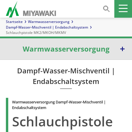
Startseite
Warmwasserversorgung
Dampf-Wasser-Mischventil | Endabschaltsystem
Schlauchpistole MK2/MKOH/MKMV
Warmwasserversorgung
Dampfbetriebener Durchlauferhitzer | Umlaufverfahren
Dampf-Wasser-Mischventil |
Endabschaltsystem
Dampfbetriebener Durchlauferhitzer | Einwegverfahren
Dampf-Wasser-Mischventil | Endabschaltsystem
Warmwasserversorgung Dampf-Wasser-Mischventil |
Endabschaltsystem
Schlauchpistole