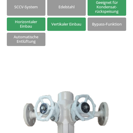
Geeignet für
SCCV-System
Edelstahl
Kondensat-
rückspeisung
Horizontaler
Vertikaler Einbau
Bypass-Funktion
Einbau
Automatische
Entlüftung