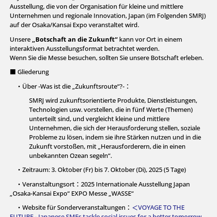
Ausstellung, die von der Organisation für kleine und mittlere
Unternehmen und regionale Innovation, Japan (im Folgenden SMRJ)
auf der Osaka/Kansai Expo veranstaltet wird.
Unsere
„Botschaft an die Zukunft“
kann vor Ort in einem
interaktiven Ausstellungsformat betrachtet werden.
Wenn Sie die Messe besuchen, sollten Sie unsere Botschaft erleben.
■ Gliederung
・Über -Was ist die „Zukunftsroute“?-：
SMRJ wird zukunftsorientierte Produkte, Dienstleistungen,
Technologien usw. vorstellen, die in fünf Werte (Themen)
unterteilt sind, und vergleicht kleine und mittlere
Unternehmen, die sich der Herausforderung stellen, soziale
Probleme zu lösen, indem sie ihre Stärken nutzen und in die
Zukunft vorstoßen, mit „Herausforderern, die in einen
unbekannten Ozean segeln“.
・Zeitraum: 3. Oktober (Fr) bis 7. Oktober (Di), 2025 (5 Tage)
・Veranstaltungsort：2025 Internationale Ausstellung Japan
„Osaka-Kansai Expo“ EXPO Messe „WASSE“
・Website für Sonderveranstaltungen：
＜VOYAGE TO THE
FUTURE - Japanese SMEs tackle social issues for a better tomorrow