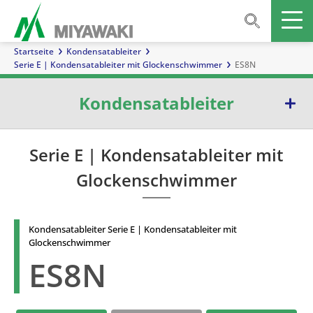
Startseite
Kondensatableiter
Serie E | Kondensatableiter mit Glockenschwimmer
ES8N
Kondensatableiter
Serie E | Kondensatableiter mit Glockenschwimmer
Serie E | Kondensatableiter mit
Glockenschwimmer
Serie G | Kondensatableiter mit Kugelschwimmer
Serie TB | Temperatur-kontrollableiter
Kondensatableiter Serie E | Kondensatableiter mit
Serie D | Kondensatableiter mit Membrankapsel
Glockenschwimmer
ES8N
Serie W | Kondensatableiter mit Thermoelement
Serie S | Thermodynamische Kondensatableiter mit Ventilteller