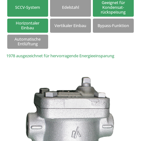
Geeignet für
SCCV-System
Edelstahl
Kondensat-
Kondensatableiter mit Universalanschluss
rückspeisung
Horizontaler
Vertikaler Einbau
Bypass-Funktion
Einbau
Automatische
Entlüftung
1978 ausgezeichnet für hervorragende Energieeinsparung