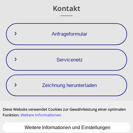
Kontakt
Anfrageformular
・Hohe Wärmedämmleistung für
Energieeinsparungen
・Langlebiges, wiederverwendbares Design mit
einfacher Montage und Demontage
Servicenetz
■
Energieeinsparung pro
Isolierabdeckung
Zeichnung herunterladen
・Q-plus QAG25S-T ES8N(25A)
Jährliche Dampfeinsparung：
1.830
kg/
Jahr pro Stück
Diese Website verwendet Cookies zur Gewährleistung einer optimalen
310
CO₂-Emissionsreduzierung：
kg-
Funktion.
Weitere Informationen
CO
/ ​​Jahr pro Stück
2
Datenschutzrichtlinie
Impressum
Nutzungsbedingungen
Weitere Informationen und Einstellungen
Seitenverzeichnis
Cookie-Einstellungen
Mehrsprachige Inhalte
・Q-plus QAG25S-T ES8NF(25A)