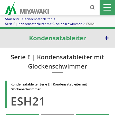
Startseite
Kondensatableiter
Serie E | Kondensatableiter mit Glockenschwimmer
ESH21
Kondensatableiter
Serie E | Kondensatableiter mit Glockenschwimmer
Serie E | Kondensatableiter mit
Glockenschwimmer
Serie G | Kondensatableiter mit Kugelschwimmer
Serie TB | Temperatur-kontrollableiter
Kondensatableiter Serie E | Kondensatableiter mit
Serie D | Kondensatableiter mit Membrankapsel
Glockenschwimmer
ESH21
Serie W | Kondensatableiter mit Thermoelement
Serie S | Thermodynamische Kondensatableiter mit Ventilteller