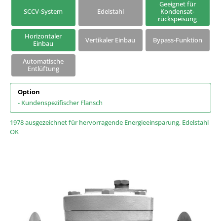
Geeignet für
SCCV-System
Edelstahl
Kondensat-
Kondensatableiter mit Universalanschluss
rückspeisung
Horizontaler
Vertikaler Einbau
Bypass-Funktion
Einbau
Automatische
Entlüftung
Option
- Kundenspezifischer Flansch
1978 ausgezeichnet für hervorragende Energieeinsparung, Edelstahl
OK