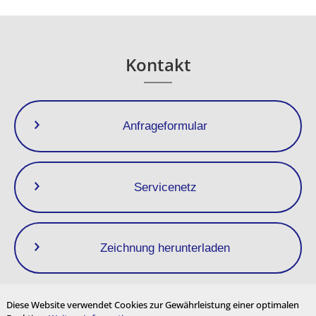
1/2”
3/4”
300
145
160
205
28,0
1”
Kontakt
* Kundenspezifische Abmessungen auf Anfrage
Anfrageformular
Servicenetz
Zeichnung herunterladen
Diese Website verwendet Cookies zur Gewährleistung einer optimalen