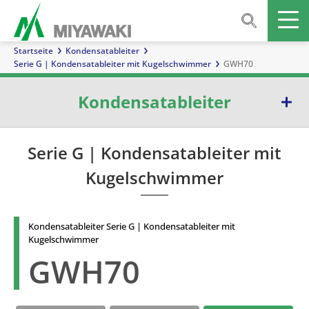
Startseite
Kondensatableiter
Serie G | Kondensatableiter mit Kugelschwimmer
GWH70
Kondensatableiter
Serie E | Kondensatableiter mit Glockenschwimmer
Serie G | Kondensatableiter mit
Kugelschwimmer
Serie G | Kondensatableiter mit Kugelschwimmer
Serie TB | Temperatur-kontrollableiter
Kondensatableiter Serie G | Kondensatableiter mit
Serie D | Kondensatableiter mit Membrankapsel
Kugelschwimmer
GWH70
Serie W | Kondensatableiter mit Thermoelement
Serie S | Thermodynamische Kondensatableiter mit Ventilteller