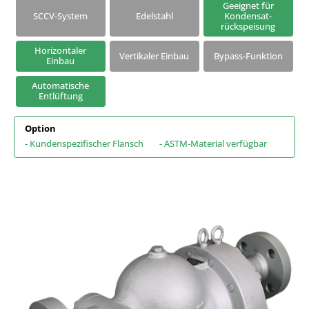
Geeignet für
SCCV-System
Edelstahl
Kondensat-
Kondensatableiter mit Universalanschluss
rückspeisung
Horizontaler
Vertikaler Einbau
Bypass-Funktion
Einbau
Automatische
Entlüftung
Option
- Kundenspezifischer Flansch
- ASTM-Material verfügbar