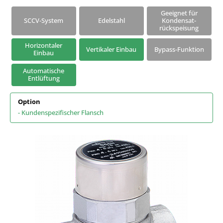
Serie S | Thermodynamische Kondensatableiter mit Ventilteller
Geeignet für
SCCV-System
Edelstahl
Kondensat-
Kondensatableiter mit Universalanschluss
rückspeisung
Horizontaler
Vertikaler Einbau
Bypass-Funktion
Einbau
Automatische
Entlüftung
Option
- Kundenspezifischer Flansch