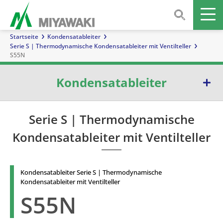
Startseite
Kondensatableiter
Serie S | Thermodynamische Kondensatableiter mit Ventilteller
S55N
Kondensatableiter
Serie E | Kondensatableiter mit Glockenschwimmer
Serie S | Thermodynamische
Kondensatableiter mit Ventilteller
Serie G | Kondensatableiter mit Kugelschwimmer
Serie TB | Temperatur-kontrollableiter
Kondensatableiter Serie S | Thermodynamische
Serie D | Kondensatableiter mit Membrankapsel
Kondensatableiter mit Ventilteller
S55N
Serie W | Kondensatableiter mit Thermoelement