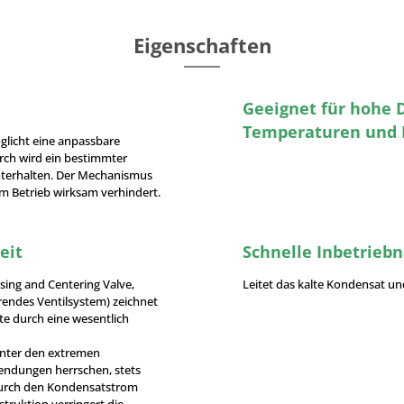
Eigenschaften
Geeignet für hohe 
Temperaturen und
glicht eine anpassbare
ch wird ein bestimmter
hterhalten. Der Mechanismus
im Betrieb wirksam verhindert.
eit
Schnelle Inbetrie
ing and Centering Valve,
Leitet das kalte Kondensat und
rendes Ventilsystem) zeichnet
te durch eine wesentlich
 unter den extremen
ndungen herrschen, stets
 durch den Kondensatstrom
struktion verringert die