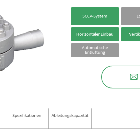
Nach Modell suchen
Kondensatableiter su
SCCV-System
E
Horizontaler Einbau
Verti
Automatische
Entlüftung
Spezifikationen
Ableitungskapazität