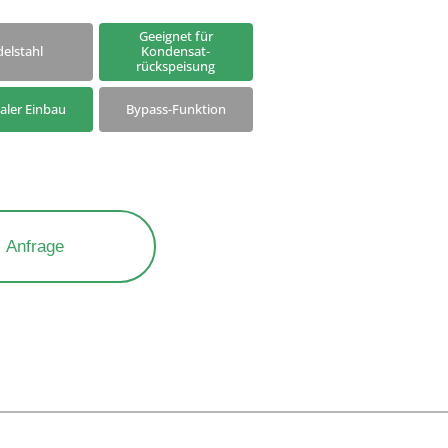
Produkte am Ende des
chen
Geeignet für
Verkaufszeitraums
delstahl
Kondensat-
rückspeisung
kaler Einbau
Bypass-Funktion
Anfrage