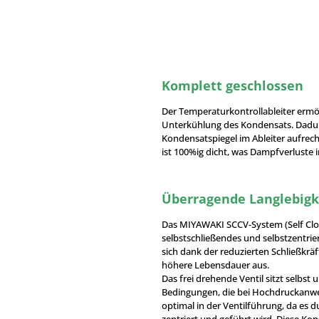
Komplett geschlossen
Der Temperaturkontrollableiter ermö
Unterkühlung des Kondensats. Dadur
Kondensatspiegel im Ableiter aufrec
ist 100%ig dicht, was Dampfverluste 
Überragende Langlebigk
Das MIYAWAKI SCCV-System (Self Clos
selbstschließendes und selbstzentrie
sich dank der reduzierten Schließkräf
höhere Lebensdauer aus.
Das frei drehende Ventil sitzt selbst
Bedingungen, die bei Hochdruckanwe
optimal in der Ventilführung, da es
zentriert und geführt wird. Diese Kon