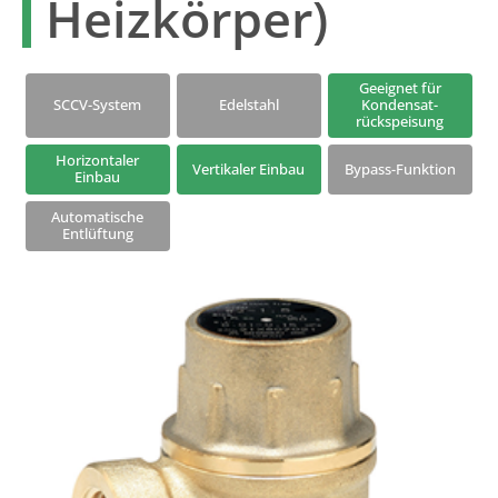
Heizkörper)
Serie S | Thermodynamische Kondensatableiter mit Ventilteller
Kondensatableiter mit Universalanschluss
Geeignet für
SCCV-System
Edelstahl
Kondensat-
rückspeisung
Horizontaler
Vertikaler Einbau
Bypass-Funktion
Einbau
Automatische
Entlüftung