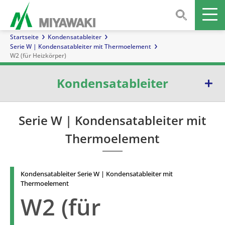
Startseite
Kondensatableiter
Serie W | Kondensatableiter mit Thermoelement
W2 (für Heizkörper)
Kondensatableiter
Serie E | Kondensatableiter mit Glockenschwimmer
Serie W | Kondensatableiter mit
Thermoelement
Serie G | Kondensatableiter mit Kugelschwimmer
Serie TB | Temperatur-kontrollableiter
Kondensatableiter Serie W | Kondensatableiter mit
Serie D | Kondensatableiter mit Membrankapsel
Thermoelement
W2 (für
Serie W | Kondensatableiter mit Thermoelement