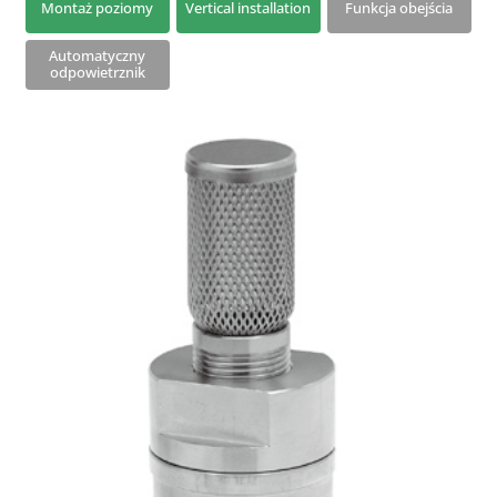
Montaż poziomy
Vertical installation
Funkcja obejścia
Zawór zabezpieczający przed zamarzaniem
Automatyczny
Przerywacze próżni
odpowietrznik
Izolacja termiczna – osłona Q-Plus
Złącza dwuśrubowe