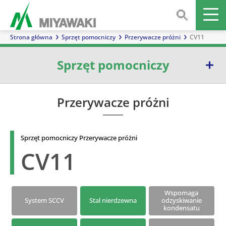
Strona główna
Sprzęt pomocniczy
Przerywacze próżni
CV11
Sprzęt pomocniczy
Separatory
Przerywacze próżni
Mieszalniki liniowe
Sprzęt pomocniczy Przerywacze próżni
Wzierniki
CV11
Zawory zwrotne
Filtry siatkowe
Wspomaga
System SCCV
Stal nierdzewna
odzyskiwanie
kondensatu
Zawory wydmuchowe