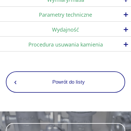
Wykorzystuje tylko 1/10 czasu potrzebnego wcześniej do
Parametry techniczne
usunięcia kamienia
Demontaż przed czyszczeniem nie jest już potrzebny. Kamień usuwany
Maks. ciśnienie robocze
Maks. robo
Przyłącze
jest po prostu po przekręceniu uchwytu, bez konieczności
Wydajność
Model
PMO
PMO
zatrzymywania przepływu pary. Wymagany czas to około 3 minuty na
Typ
(MPa)
Wielkość​​​​​​​
(MPa)
(psig)
odwadniacz.
1/4”
Procedura usuwania kamienia
Gwintowane​​​​​​​
Ogranicza gromadzenie się kamienia
TBU4-6-SR
87*
0,6
0,6*
Rc,NPT
3/8”
Całkowicie przeprojektowane wszystkie elementy jednostki
wewnętrznej.
・33% skok zaworu zaworu bimetalicznego
・2,2 razy większa siła otwarcia sprężyny
・Większy kanał przepływu i przestrzeń gniazda zaworu
*W porównaniu z poprzednimi produktami firmy Miyawaki
Powrót do listy
Zapobieganie pogorszeniu działania zaworu
Ten produkt umożliwia skuteczne, regularne usuwanie kamienia. Ten
produkt umożliwia skuteczne, regularne usuwanie kamienia.
Wyjątkowa trwałość
System SCCV (zawór samozamykający i centrujący) / To oryginalny
mechanizm opracowany przez firmę Miyawaki w celu zwiększenia
Wymiary (mm)
Wymiary (in)
Masa
Wielkość
trwałości zaworu.
L
H1
H2
W
L
H1
H2
W
(kg)
(lb)