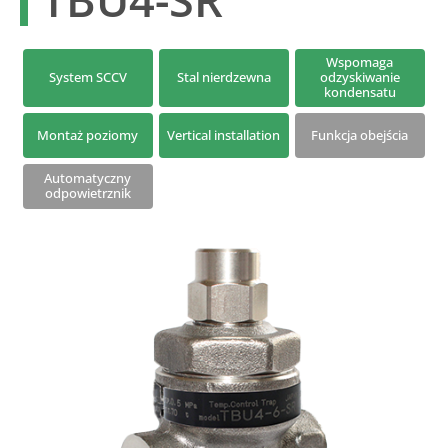
Seria S | Termodynamiczne odwadniacze dyskowe
Odwadniacze z połączeniem dwuśrubowym
Wspomaga
System SCCV
Stal nierdzewna
odzyskiwanie
kondensatu
Montaż poziomy
Vertical installation
Funkcja obejścia
Automatyczny
odpowietrznik