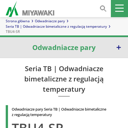
Strona główna
Odwadniacze pary
Seria TB | Odwadniacze bimetaliczne z regulacją temperatury
TBU4-SR
Odwadniacze pary
Seria E | Odwadniacze dzwonowe
Seria TB | Odwadniacze
bimetaliczne z regulacją
Seria G | Odwadniacze pływakowe
temperatury
Seria TB | Odwadniacze bimetaliczne z regulacją temperatury
Seria D | Odwadniacze termostatyczne zrównoważonego ciśnienia
Odwadniacze pary Seria TB | Odwadniacze bimetaliczne
z regulacją temperatury
Seria W | Odwadniacze z termoelementem
TBU4-SR