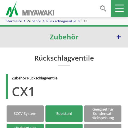
Startseite
Zubehör
Rückschlagventile
CX1
Zubehör
Abscheider
Rückschlagventile
Inline-Mischer
Zubehör Rückschlagventile
Schaugläser
CX1
Rückschlagventile
Schmutzfänger
Geeignet für
SCCV-System
Edelstahl
Kondensat-
rückspeisung
Ausblasventil
Horizontaler