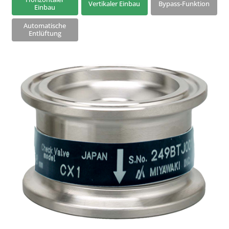
Vertikaler Einbau
Bypass-Funktion
Einbau
Frostschutzventile
Automatische
Vakuumbrecher
Entlüftung
Q-Plus-Wärmedämmung
Zwei-Schrauben-Verbinder