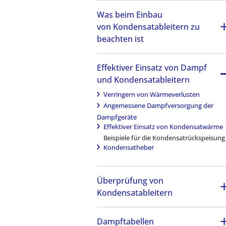
abgeleiteten Kondensats
Anwendungsspezifische
Kondensatableitern
Was beim Einbau
Verständnis des Betriebsdrucks
Produkte
Betriebsarten von Kondensatableitern
von Kondensatableitern zu
Was bei der Auswahl von
beachten ist
Kondensatableitern hinsichtlich der
Kapazität zu beachten ist
Einbau von Kondensatableitern
Auswahl eines
Verrohrung auf der Primärseite von
Effektiver Einsatz von Dampf
Kondensatableitermodells
Kondensatableitern
und Kondensatableitern
Identifizierung von
Verrohrung auf der Sekundärseite von
Kondensatableitern
Kondensatableitern
Verringern von Wärmeverlusten
Angemessene Dampfversorgung der
Dampfgeräte
Effektiver Einsatz von Kondensatwärme
Beispiele für die Kondensatrückspeisung
Kondensatheber
Überprüfung von
Kondensatableitern
Zweck der Überprüfung von
Kondensatableitern
Dampftabellen
Wartungs- und