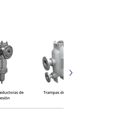
reductoras de
Trampas de bombeo
Sistema de suminist
esión
agua caliente