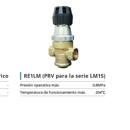
apor
Productos de fin de venta
ial
rico
RE1LM (PRV para la serie LM15)
-
Presión operativa máx.
0,8MPa
-
Temperatura de funcionamiento máx.
204℃