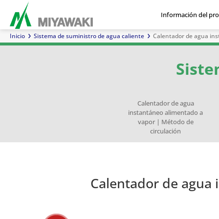
Información del pr
Inicio
Sistema de suministro de agua caliente
Calentador de agua ins
Trampas de vapor
Trampas de aire
Ventilaciones
Siste
Calentador de agua
instantáneo alimentado a
vapor | Método de
circulación
Serie E | Trampas de vapor
Separadores
Mezcladores en
Acción directa para vapor
Serie G | Trampas de vapor
Visores
Trampas
Serie 
Operac
Cal
de cubeta invertida
línea
de flotador de bola
instan
de con
vapor | 
Calentador de agua 