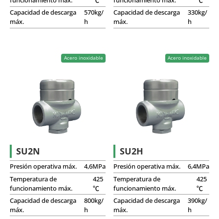
funcionamiento máx.
℃
funcionamiento máx.
℃
Capacidad de descarga
570kg/
Capacidad de descarga
330kg/
máx.
h
máx.
h
Acero inoxidable
Acero inoxidable
SU2N
SU2H
Presión operativa máx.
4,6MPa
Presión operativa máx.
6,4MPa
Temperatura de
425
Temperatura de
425
funcionamiento máx.
℃
funcionamiento máx.
℃
Capacidad de descarga
800kg/
Capacidad de descarga
390kg/
máx.
h
máx.
h