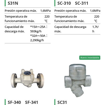
S31N
SC-310 SC-311
Presión operativa máx.
1,6MPa
Presión operativa máx.
1,6MPa
Temperatura de
220
Temperatura de
220
funcionamiento máx.
℃
funcionamiento máx.
℃
Capacidad de
*15A～25A：
Capacidad de descarga
1,7t/
descarga máx.
593kg/h
máx.
h
*32A～50A：
2,290kg/h
Acero inoxidable
SF-340 SF-341
SC31