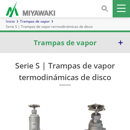
Inicio
Trampas de vapor
Serie S | Trampas de vapor termodinámicas de disco
Trampas de vapor
Serie E | Trampas de vapor de cubeta invertida
Serie S | Trampas de vapor
Serie G | Trampas de vapor de flotador de bola
termodinámicas de disco
Serie TB | Trampas de vapor de control de temperatura
Serie D | Trampas de vapor de diafragma
Serie W | Trampas de vapor de termoelemento
Serie S | Trampas de vapor termodinámicas de disco