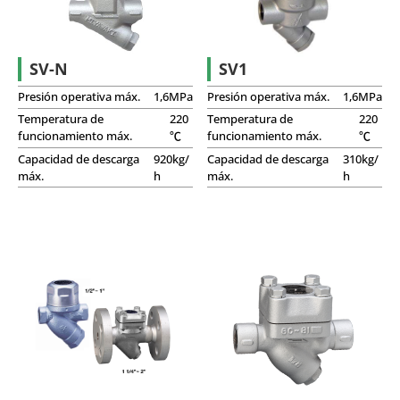
Trampas de vapor con conexión de dos pernos
SV-N
SV1
Presión operativa máx.
1,6MPa
Presión operativa máx.
1,6MPa
Temperatura de
220
Temperatura de
220
funcionamiento máx.
℃
funcionamiento máx.
℃
Capacidad de descarga
920kg/
Capacidad de descarga
310kg/
máx.
h
máx.
h