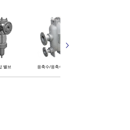
압 밸브
응축수/응축수 회수 장치
온수 기기