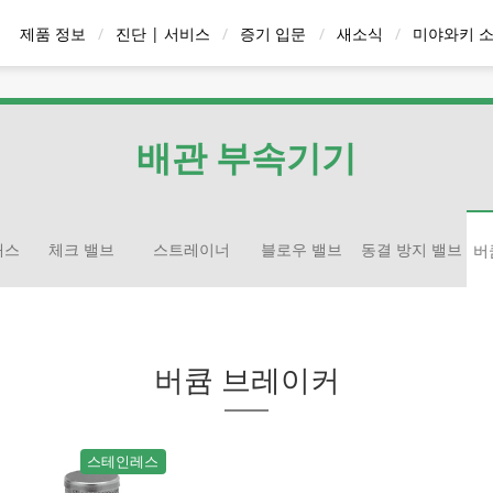
제품 정보
진단 | 서비스
증기 입문
새소식
미야와키 
응축수/응축수 회
 벤트
감압 밸브
온수 기기
배관 
수 장치
배관 부속기기
래스
체크 밸브
스트레이너
블로우 밸브
동결 방지 밸브
버
스트레이너
간 급탕기 | 순환 방
즈 | 온도조절 타입
일럿 작동 타입
하향 버킷 트랩
체크 밸브
스팀용 에어 벤트
증기 순간 급탕기 QuickHot
스팀/콘덴세이트 매니폴드
D시리즈 | 다이어프램
스팀용 펄스 라인
볼플로트 타입
진단 서비스
펌핑 트랩
액체 시스템용 공기/가스 배
블로우 밸브
W 시리즈 | 써모엘
스팀 워터 믹싱 밸
액체/가스용 직
디스크타
동결 방지
식
| One-Way 방식
출구
잠금 시스
입
버큠 브레이커
용도별 또는 재질
모델별 검색
스팀트랩 검색
스테인레스