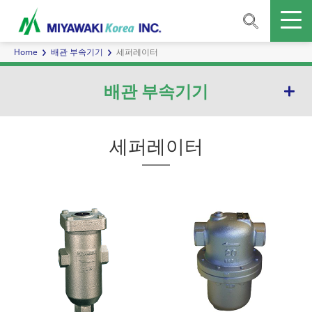
Home
배관 부속기기
세퍼레이터
배관 부속기기
세퍼레이터
세퍼레이터
인라인믹서
사이트 글래스
체크 밸브
스트레이너
블로우 밸브