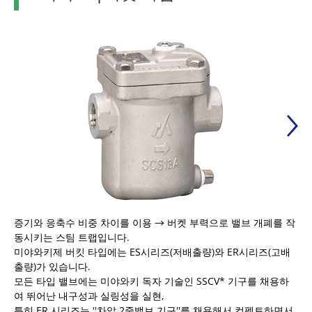
증기와 응축수 비중 차이를 이용 → 버켓 부력으로 밸브 개폐를 작
동시키는 스팀 트랩입니다.
미야와키제 버킷 타입에는 ES시리즈(저배출량)와 ER시리즈(고배
출량)가 있습니다.
모든 타입 밸브에는 미야와키 독자 기술인 SSCV* 기구를 채용하
여 뛰어난 내구성과 실링성을 실현,
특히 ER 시리즈는 ''차압 2중밸브 기구''를 채용해서 컴펙트하면서