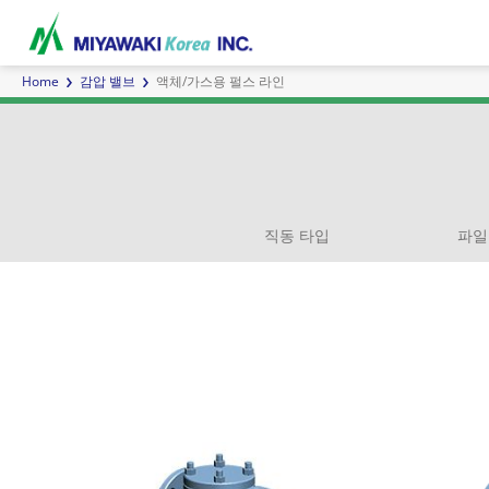
Home
감압 밸브
액체/가스용 펄스 라인
스팀 트랩
에어 트랩
에어
직동 타입
파일
세퍼레이터
E 시리즈 |버킷 타입
인라인믹서
G시리즈 | 볼플로트 타입
직동 타입
사이트 글래스
증기 순
TB시리
파
커스텀 제품