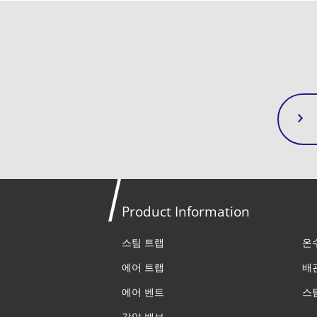
Product Information
스팀 트랩
온
에어 트랩
배
에어 벤트
스
감압 밸브