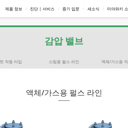
제품 정보
진단 | 서비스
증기 입문
새소식
미야와키 
응축수/응축수 회
 벤트
감압 밸브
온수 기기
배관 
수 장치
감압 밸브
럿 작동 타입
스팀용 펄스 라인
액체/가스용 직
스트레이너
간 급탕기 | 순환 방
즈 | 온도조절 타입
일럿 작동 타입
하향 버킷 트랩
체크 밸브
스팀용 에어 벤트
증기 순간 급탕기 QuickHot
스팀/콘덴세이트 매니폴드
D시리즈 | 다이어프램
스팀용 펄스 라인
볼플로트 타입
진단 서비스
펌핑 트랩
액체 시스템용 공기/가스 배
블로우 밸브
W 시리즈 | 써모엘
스팀 워터 믹싱 밸
액체/가스용 직
디스크타
동결 방지
액체/가스용 펄스 라인
식
| One-Way 방식
출구
잠금 시스
입
용도별 또는 재질
모델별 검색
스팀트랩 검색