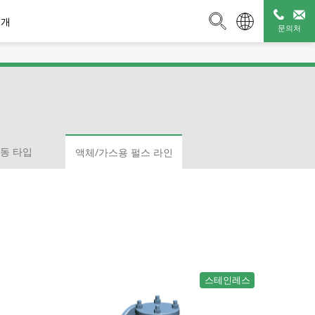
소개
문의처
스팀 트랩 진단 서
부속기기
매니폴드 시리즈
비스
동 타입
액체/가스용 펄스 라인
레먼트 타
브| 후방
동 타입
입
 밸브
버큠 브레이커
S 시리즈| 디스크 타입
액체/가스용 펄스 라인
보온 커버 Q-Plus
2볼트 연결 스팀 트랩
2볼트 접속
템
재킷
별
판매 종료 제품
스테인레스