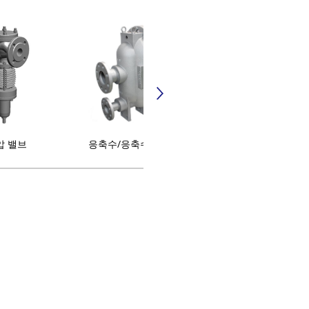
압 밸브
응축수/응축수 회수 장치
온수 기기