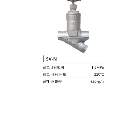
SV-N
최고사용압력
1,6MPa
최고 사용 온도
220℃
최대 배출량
920kg/h