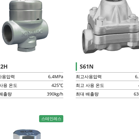
U2H
S61N
사용압력
6,4MPa
최고사용압력
6
사용 온도
425℃
최고 사용 온도
 배출량
390kg/h
최대 배출량
63
스테인레스