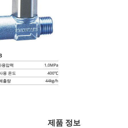
3
사용압력
1,0MPa
사용 온도
400℃
 배출량
44kg/h
제품 정보