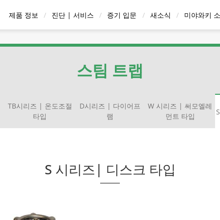
제품 정보
진단 | 서비스
증기 입문
새소식
미야와키 
응축수/응축수 회
 벤트
감압 밸브
온수 기기
배관 
수 장치
스팀 트랩
트
TB시리즈 | 온도조절
D시리즈 | 다이어프
W 시리즈 | 써모엘레
타입
램
먼트 타입
스트레이너
간 급탕기 | 순환 방
즈 | 온도조절 타입
일럿 작동 타입
하향 버킷 트랩
체크 밸브
스팀용 에어 벤트
증기 순간 급탕기 QuickHot
스팀/콘덴세이트 매니폴드
D시리즈 | 다이어프램
스팀용 펄스 라인
볼플로트 타입
진단 서비스
펌핑 트랩
액체 시스템용 공기/가스 배
블로우 밸브
W 시리즈 | 써모엘
스팀 워터 믹싱 밸
액체/가스용 직
디스크타
동결 방지
식
| One-Way 방식
출구
잠금 시스
입
S 시리즈| 디스크 타입
용도별 또는 재질
모델별 검색
스팀트랩 검색