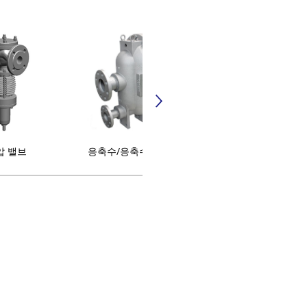
압 밸브
응축수/응축수 회수 장치
온수 기기