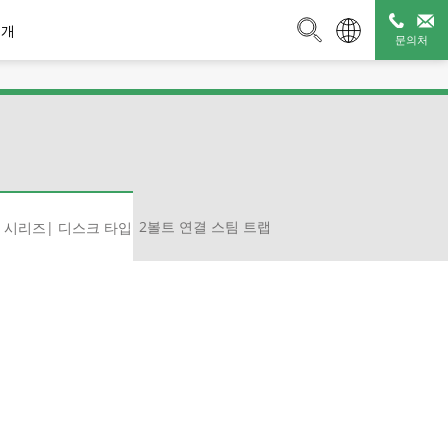
소개
문의처
스팀 트랩 진단 서
부속기기
매니폴드 시리즈
비스
2볼트 연결 스팀 트랩
S 시리즈| 디스크 타입
레먼트 타
브| 후방
동 타입
입
 밸브
버큠 브레이커
S 시리즈| 디스크 타입
액체/가스용 펄스 라인
보온 커버 Q-Plus
2볼트 연결 스팀 트랩
2볼트 접속
템
재킷
별
판매 종료 제품