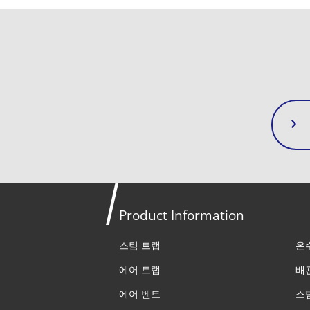
Product Information
스팀 트랩
온
에어 트랩
배
에어 벤트
스