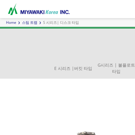
Home
스팀 트랩
S 시리즈| 디스크 타입
스팀 트랩
에어 트랩
에어
G시리즈 | 볼플로
E 시리즈 |버킷 타입
타입
세퍼레이터
E 시리즈 |버킷 타입
인라인믹서
G시리즈 | 볼플로트 타입
직동 타입
사이트 글래스
증기 순
TB시리
파
커스텀 제품