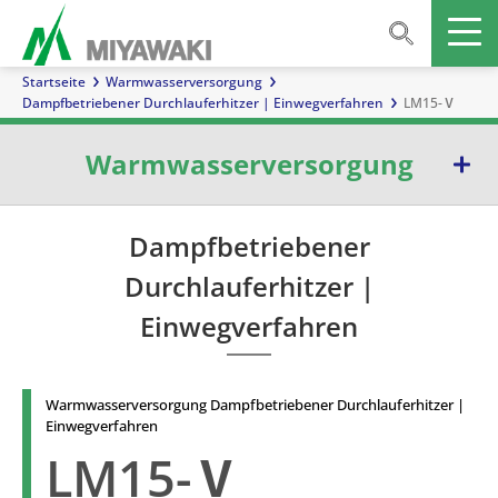
Startseite
Warmwasserversorgung
Dampfbetriebener Durchlauferhitzer | Einwegverfahren
LM15-Ⅴ
Warmwasserversorgung
Dampfbetriebener Durchlauferhitzer | Umlaufverfahren
Dampfbetriebener
Durchlauferhitzer |
Dampfbetriebener Durchlauferhitzer | Einwegverfahren
Einwegverfahren
Dampf-Wasser-Mischventil | Endabschaltsystem
Warmwasserversorgung Dampfbetriebener Durchlauferhitzer |
Einwegverfahren
LM15-Ⅴ