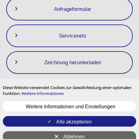
Anfrageformular
Servicenetz
Wasserspardüse
ＭK２/ＭKMV
Zeichnung herunterladen
Diese Website verwendet Cookies zur Gewährleistung einer optimalen
*Dieser Warmwasserbereiter erhitzt kaltes Wasser indirekt durch
Funktion.
Weitere Informationen
Dampf.
Datenschutzrichtlinie
Impressum
Nutzungsbedingungen
Das erzeugte Warmwasser wird durch Verunreinigungen im Dampf
Weitere Informationen und Einstellungen
Seitenverzeichnis
Cookie-Einstellungen
Mehrsprachige Inhalte
nicht beeinträchtigt.
und internationale Nutzung
Alle akzeptieren
YouTube
Instagram
Ablehnen