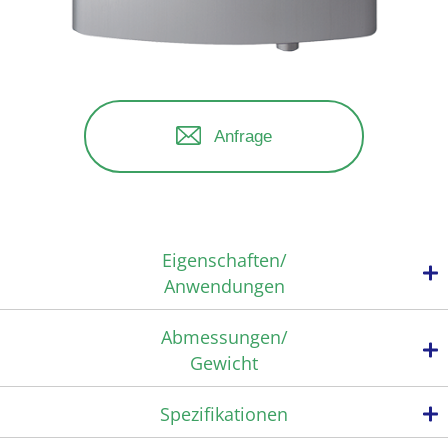
Anfrage
Eigenschaften/
Anwendungen
Abmessungen/
Gewicht
Kann dank seiner kompakten Bauweise (geringes Gewicht) auf
engem Raum eingebaut werden.
Spezifikationen
Das Produkt eignet sich durch seine kompakte Größe für die
Wandmontage.