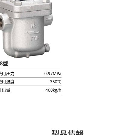
E8型
使用圧力
0.97MPa
使用温度
350℃
排出量
460kg/h
製品情報