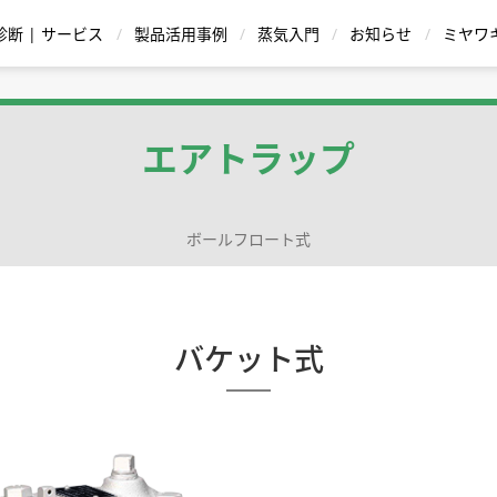
診断 | サービス
製品活用事例
蒸気入門
お知らせ
ミヤワ
蒸気用減圧弁
復水 |ドレン回収装置
温水機器
エアトラップ
ボールフロート式
ストレーナ
シリー
給湯器 ハウコン |
イトグラス
バケット式
温調式 | TBシリーズ
逆止弁|チャッキ弁
直動式
蒸気瞬間給湯器 QuickHot |
ポンピングトラップ
ボールフロート式
Dr.Trap Jr. PM15
ダイヤフラム式 | Dシリーズ
パイロット作動式
スチーム・ウォー
ディスク式
ブローバ
サー
バケット式
循環方式
ワンウェイ方式
ングバルブ | 先
用途・材質から
型式から製品を探す
スチームトラップを