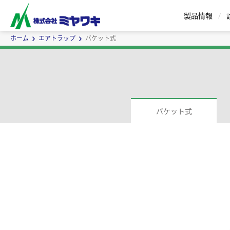
製品情報
ホーム
エアトラップ
バケット式
スチームトラップ
エアトラップ
バケット式
セパレータ
バケット式 | Eシリーズ
蒸気用エアベント
インラインミキサ
ボールフロート式 | G
蒸気瞬間
サ
ー
ズ
カスタムメイドについて