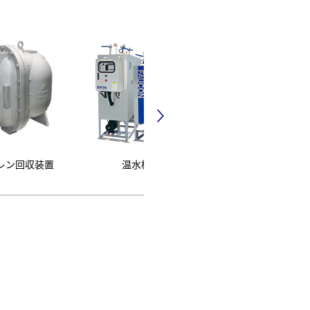
ドレン回収装置
温水機器
配管付属機器