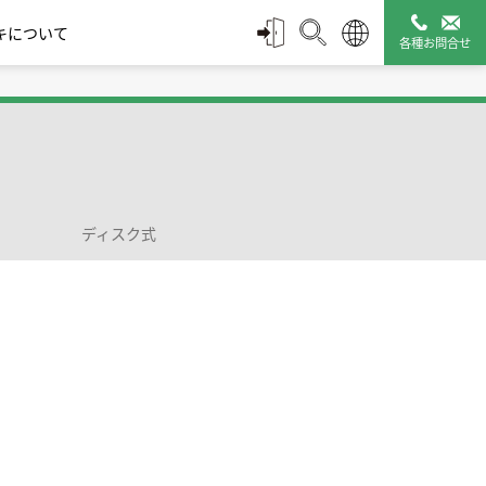
キについて
各種お問合せ
スチームトラップ診断
配管付属機器
管理ツール
ディスク式
タミキシ
ルブ
モエレメント式 | Wシ
凍結防止弁
ディスク式 | Sシリーズ
バキュームブレー
保温カバー Q-Plus
止め方式
リーズ
カ|真空破壊弁
Jacket
販売終了製品一覧
探す