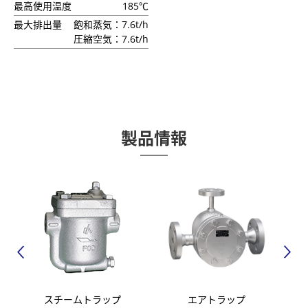
最高使用温度
185℃
最大排出量
飽和蒸気：7.6t/h
圧縮空気：7.6t/h
製品情報
スチームトラップ
エアトラップ