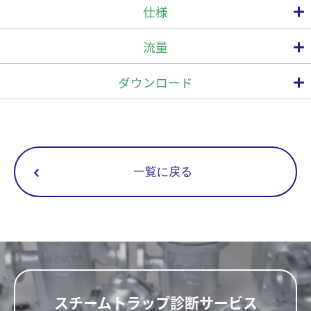
小型軽量設計
仕様
スチームトラップのスクリーン部に溜まったゴミ・スケール除去
接続
最高使用圧力
最
最高作動差圧
型 式
流量
(MPa)
(MPa)
方式
呼び径(A)
VB1
平行オネジ(G)
8
6.4
6.4
ダウンロード
VB1R
テーパーオネジ(R)
ログイン
寸法(mm)
重量
一覧に戻る
型 式
呼び径(A)
(kg)
L
W
VB1
46
8
23
0.08
VB1R
50
新規会員登録
スチームトラップ診断サービス