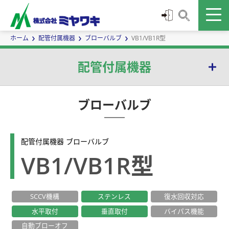
ホーム
配管付属機器
ブローバルブ
VB1/VB1R型
配管付属機器
セパレータ
ブローバルブ
蒸気用エアベント
配管付属機器 ブローバルブ
インラインミキサー
VB1/VB1R型
サイトグラス
SCCV機構
ステンレス
復水回収対応
逆止弁|チャッキ弁
水平取付
垂直取付
バイパス機能
ストレーナ
自動ブローオフ