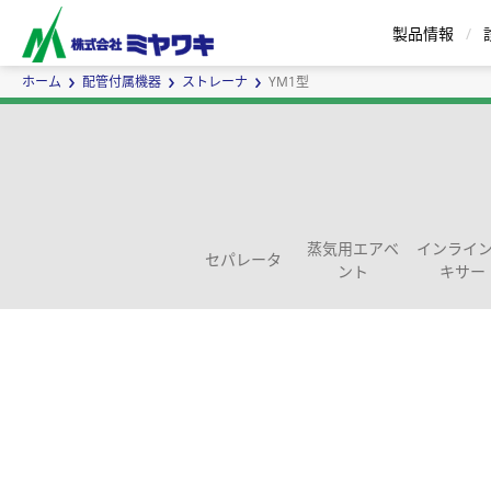
製品情報
ホーム
配管付属機器
ストレーナ
YM1型
スチームトラップ
エアトラップ
蒸気用エアベ
インライ
セパレータ
ント
キサー
セパレータ
バケット式 | Eシリーズ
蒸気用エアベント
インラインミキサ
ボールフロート式 | G
蒸気瞬間
サ
ー
ズ
カスタムメイドについて