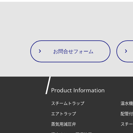
お問合せフォーム
Product Information
スチームトラップ
温水機
エアトラップ
配管付
蒸気用減圧弁
スチー