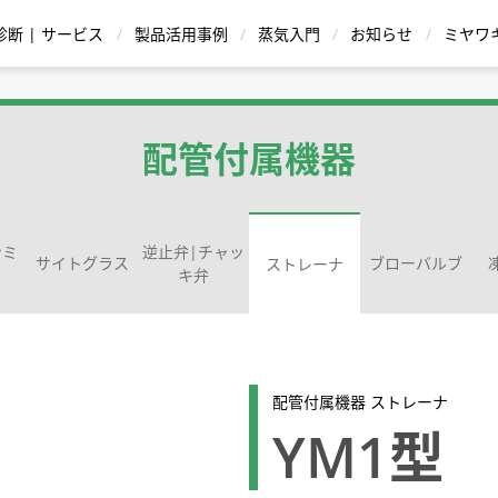
診断 | サービス
製品活用事例
蒸気入門
お知らせ
ミヤワ
蒸気用減圧弁
復水 |ドレン回収装置
温水機器
配管付属機器
ンミ
逆止弁|チャッ
サイトグラス
ブローバルブ
ストレーナ
キ弁
ストレーナ
シリー
給湯器 ハウコン |
イトグラス
バケット式
温調式 | TBシリーズ
逆止弁|チャッキ弁
直動式
蒸気瞬間給湯器 QuickHot |
ポンピングトラップ
ボールフロート式
Dr.Trap Jr. PM15
ダイヤフラム式 | Dシリーズ
パイロット作動式
スチーム・ウォー
ディスク式
ブローバ
サー
循環方式
ワンウェイ方式
ングバルブ | 先
配管付属機器 ストレーナ
用途・材質から
型式から製品を探す
YM1型
スチームトラップを