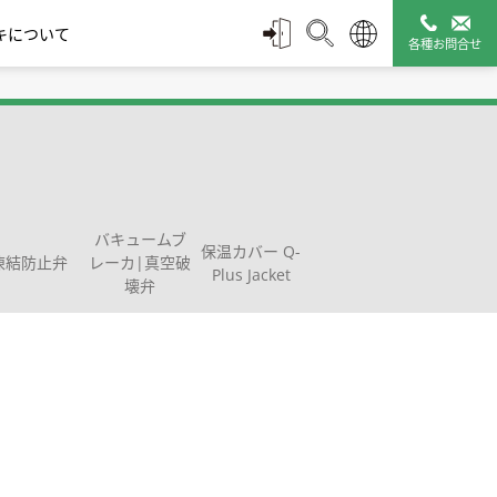
キについて
各種お問合せ
スチームトラップ診断
配管付属機器
管理ツール
バキュームブ
保温カバー Q-
凍結防止弁
レーカ|真空破
Plus Jacket
壊弁
タミキシ
ルブ
モエレメント式 | Wシ
凍結防止弁
ディスク式 | Sシリーズ
バキュームブレー
保温カバー Q-Plus
止め方式
リーズ
カ|真空破壊弁
Jacket
販売終了製品一覧
探す