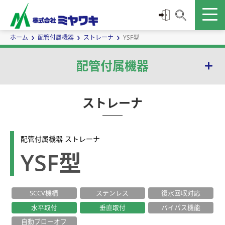
ホーム
配管付属機器
ストレーナ
YSF型
配管付属機器
セパレータ
ストレーナ
蒸気用エアベント
配管付属機器 ストレーナ
インラインミキサー
YSF型
サイトグラス
SCCV機構
ステンレス
復水回収対応
逆止弁|チャッキ弁
水平取付
垂直取付
バイパス機能
ストレーナ
自動ブローオフ