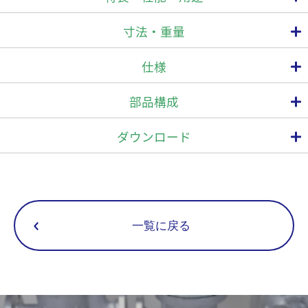
寸法・重量
構造が簡単で小型設計
仕様
圧力損失ほぼ無し
接続
最高使用圧力
最高使
最高作動差圧
型 式
部品構成
(MPa)
(MPa)
(℃
方式
呼び径(A)
メンテナンスが容易
YSF-15F
15
ダウンロード
YSF-20F
20
YSF-25F
25
フランジ
FF,RF*
YSF-32F
32
YSF-40F
40
YSF-50F
50
4.9
4.9
42
ログイン
YSF-15W
15
一覧に戻る
YSF-20W
20
YSF-25W
25
ソケット
寸法(mm)
重量
呼び径(A)
SW
YSF-32W
32
(kg)
L
H
W
YSF-40W
40
15
7.0
YSF-50W
50
20
230
125
82