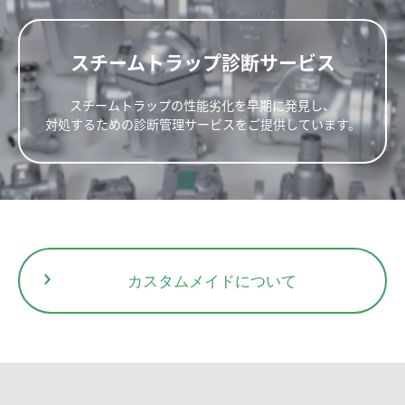
新規会員登録
8.0
25
32
16.0
40
310
170
115
スチームトラップ診断サービス
17.0
部品No.
部品名
B-Kit
Sc-U
50
1
Body
スチームトラップの性能劣化を早期に発見し、
2
Cover
対処するための診断管理サービスをご提供しています。
3
Punching Plate
〇
△
4
Net Screen
〇
△
5
Gasket (Cover)
〇
6
Bolt, Nut
〇
7
Name Plate
8
Rivet
9
Flange
カスタムメイドについて
B-Kit
内部部品一式
寸法(mm)
重量
呼び径(A)
Sc-U
スクリーンユニット一式
(kg)
L
H
W
15
20
140
125
82
5.0
25