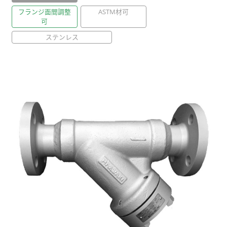
フランジ面間調整
ASTM材可
可
ブローバルブ
ステンレス
凍結防止弁
バキュームブレーカ|真空破壊弁
保温カバー Q-Plus Jacket