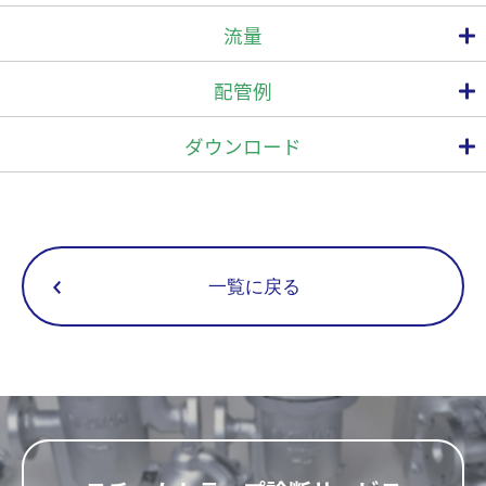
より定められた、食品用器具・容器包装のポジティブリスト制度に
型 番
接続方式
流量
適合しています。 生成された温水は、仕込み水など食品製造工程
給水入口
蒸気入口
給湯
戻り湯
空気入口
温
でも安心してご使用いただけます。また、適合していることを証明
10
フランジ
40
40
40
15
HPC-08PL
する「適合宣言書」の発行も可能です。
配管例
(FF, RF)*
(ねじ込)
★【水道法準拠】浸出性能試験合格モデル
水道法第16条（給水装置の構造・材質基準）に準じた浸出性能試
ダウンロード
定格熱出力
験において、第三者認証機関の確認を受け、合格しています。
電源
周波数
電気容量
定格
給湯温度
型 番
kW
(℃)
(V)
(Hz)
(kW)
(A)
給湯器を通過した温水においても水質に変化がないことが確認され
(kcal/h)
ており、食品製造工程における仕込み水（温水用途）として利用可
419
AC200
50/60
能です。
HPC-08PL
~95
2.7
9.5
(360,000)
(3相)
(共用)
※詳しくは、よくあるお問合せ
「ミヤワキの蒸気瞬間給湯器は水道
法適合品ですか？」
をご参照ください。
ログイン
一覧に戻る
わずか1分以内
で温水供給！大流量で安定供給
スイッチを入れるだけで瞬時に起動。出湯圧力と温度が一定の温水
を供給します。希望温度への到達時間は従来品比
最大80%削減
を実
現しました。
さらに、立ち上がりの温度オーバーシュートを、従来品比で
最大約
新規会員登録
50%低減
。 より安定した温水供給に貢献します。
タッチパネルで簡単操作
①水 ②蒸気 ③温水