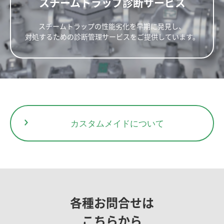
スチームトラップ診断サービス
設定温度の変更はもちろん、運転状況やアラーム履歴をタッチパネ
ルで直感的に確認可能。視認性に優れた画面で、日常からトラブル
寸法(mm)
重量
運転時重量
時までスムーズに対応。
スチームトラップの性能劣化を早期に発見し、
(kg)
(kg)
W
H
D1
D2
さらに、給湯量・蒸気消費量の見える化にも対応し、リアルタイム
対処するための診断管理サービスをご提供しています。
800
1500
1200
250
535
715
で使用状況を把握。給湯量の最適化に貢献します。
インバータ搭載の高性能・省エネモデル
インバータ制御により、消費電力を従来品比
最大55%削減
。
高効率運転により、年間約8万円のランニングコストとCO2排出抑
制に貢献します。
周辺機器選定の手間を省くオールインワン構成
カスタムメイドについて
ポンプ・タンク・制御機器を一体化。開放タンク内蔵で周辺機器の
選定が不要のため、設計工数の大幅削減が可能。
配管と電源接続のみで温水が利用できます。
検査不要の給湯器
ストレージタンクや圧力容器に必要な定期検査や官庁への届出、ま
た運転資格等は一切不要です。
各種お問合せは
95℃までの高温給湯が可能
食品産業における83℃以上の洗浄・殺菌用途で使用可能です。
こちらから