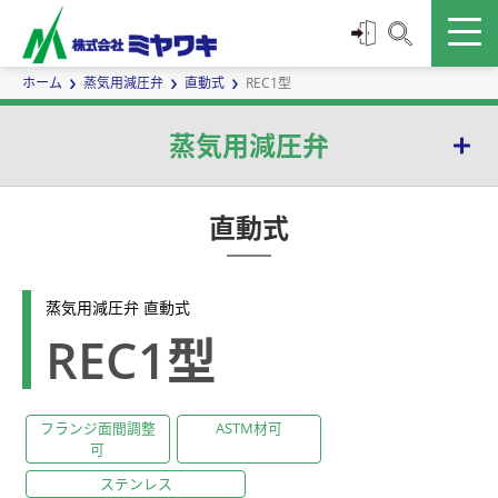
ホーム
蒸気用減圧弁
直動式
REC1型
蒸気用減圧弁
直動式
直動式
パイロット作動式
蒸気用減圧弁 直動式
REC1型
フランジ面間調整
ASTM材可
可
ステンレス