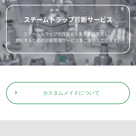
寸法(mm)
重量
15
呼び径(A)
(kg)
L
H1
H2
W
REC1-10F
20
0.6～1.6
スチームトラップ診断サービス
15
2.9
25
20
96
138
63
78
2.8
25
スチームトラップの性能劣化を早期に発見し、
対処するための診断管理サービスをご提供しています。
Handle
部品No.
部品名
A-Kit
B-Kit
C-Kit
D-Kit
Unit
1
Body
2
Cover
◎
◇
△
3
Plug
カスタムメイドについて
4
Valve
◎
○
□
5
Valve Seat
◎
○
□
6
Bellows
◎
○
◇
7
Stay
◎
○
◇
8
Spring (Main)
◎
○
◇
9
Sleeve
◎
◇
△