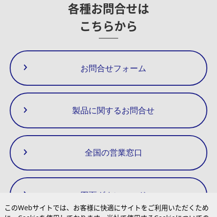
10
Handle
◎
◇
△
各種お問合せは
11
Orifice Plate
◎
○
◇
こちらから
12
Shaft
◎
○
◇
13
Stop Ring
◎
○
◇
14
Adjust Bolt
◎
◇
△
15
Washer
◎
◇
△
寸法(mm)
重量(kg)
お問合せフォーム
16
Spring (Return)
◎
○
□
呼び径(A)
JIS(FF,RF)
ASME/JPI(RF)
L
H1
H2
W
17
Screen
10K,16K
20K
150lb
300lb
18
Spring (Handle)
◎
◇
△
15
4.2
4.4
3.9
4.3
150
19
Taper Pin
◎
◇
△
20
138
63
78
4.5
4.7
4.3
5.3
製品に関するお問合せ
20
Gasket (Plug)
◎
○
□
25
160
5.7
6.1
5.1
6.1
21
Gasket (Seat)
◎
○
□
22
Gasket (Bellows)
◎
○
◇
△
23
Bolt
◎
○
◇
全国の営業窓口
24
Rivet
25
Push Nut
◎
◇
△
26
Seat
◎
◇
△
27
Name Plate
図面ダウンロード
このWebサイトでは、お客様に快適にサイトをご利用いただくため
A-Kit
カバー付き内部ユニット一式