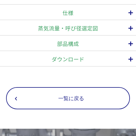
蒸気用減圧弁
仕様
蒸気供給圧力を使用機器の定格圧力以下に減圧し圧力を一定に保つ
自動弁です。
接続
使用圧力範囲
最高使用圧力
型 式
蒸気流量・呼び径選定図
直動式減圧弁の作動特長
(MPa)
1次側圧力 (MPa)
2次
方式
呼び径(A)
2次側圧力変化を検出室で検出し、直接弁部の開閉度を調整して、
15
2次側圧力を一定に保持します。
部品構成
REC1-2
20
0.2~1.6
25
オールステンレス製
ダウンロード
15
ねじ込
最大減圧比 30：1
REC1-6
20
0.2~1.6
Rc, Rp
25
15
小型・軽量設計により狭いスペースでも取付可能です。
REC1-10
20
0.6~1.6
圧力の調整は工具不要、ハンドル操作で簡単に行えます。
ログイン
25
1.6
一覧に戻る
15
ストレーナ機能内蔵タイプ
REC1-2F
20
0.2～1.6
本体にスクリーン(20メッシュ相当)を内蔵し、ストレーナ機能を持
25
っています。
15
フランジ
REC1-6F
20
0.2～1.6
(FF,RF)*
新規会員登録
25