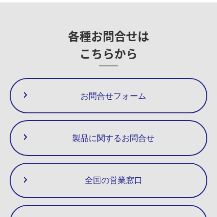
3
Plug (Screen)
20
254
12.7
4
Plug (Cover)
◎
25
102
134
120
5
Valve Seat
◎
○
□
32
各種お問合せは
6
Valve
◎
○
□
40
260
14.2
7
Valve Holder
◎
○
□
50
こちらから
8
Split Pin
◎
○
□
9
Bucket
◎
○
10
Eyebolt
◎
○
□
11
U-Nut
□
お問合せフォーム
12
Eyebolt Pin
◎
○
□
13
Lever
◎
○
□
14
Bracket
◎
○
□
15
Pin
◎
○
□
製品に関するお問合せ
16
Set Bolt
◎
○
□
17
Screen
18
Name Plate
◎
全国の営業窓口
19
Rivet
◎
20
Bolt M12_P=1.75
◎
○
□
21
Gasket (Cover)
◎
○
□
22
Bolt M8_P=1.25
◎
○
□