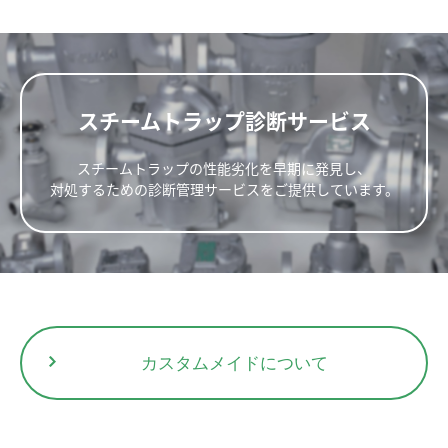
20
190
102
134
120
9.3
エアベントの働きで蒸気障害、空気障害がありません。（高温空気
32
25
ES10F-8
0.8
0.8
22
や非凝縮性ガスも排除できます。）
40
32
新規会員登録
40
50
フランジタイプ
スチームトラップ診断サービス
15
20
25
フランジ
スチームトラップの性能劣化を早期に発見し、
ES10F-12
1.2
1.2
FF,RF*
32
対処するための診断管理サービスをご提供しています。
40
50
15
20
25
ES10F-16
1.6
1.6
32
40
カスタムメイドについて
50
部品No.
部品名
A-Kit
B-Kit
C-Kit
寸法(mm)
重量
呼び径(A)
(kg)
1
Body
L
H1
H2
W
2
Cover
◎
15