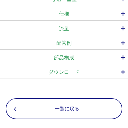
一次側に復水を溜めない
仕様
復水発生量に応じて、間欠排出または連続排出するので、一次側に
復水を溜めません。
流量
耐久性は抜群
接続
最高使
最高使用圧力
最高作動差圧
型 式
SCCV機構のバルブと強靭なスーパーレバーの装着と、ステンレス
PMO (MPa)
⊿PMX (MPa)
TMO 
方式
呼び径(A)
製内部部品の使用により耐久性は抜群です。
配管例
20
バルブの耐久性向上のために開発したミヤワキ独自の機構です。
25
ソフトな着座を実現し耐久性を向上させる効果があります。
ES10-8
0.8
0.8
部品構成
32
40
メンテナンスが簡単
20
ダウンロード
カバーに全ユニットが取り付けられているため、メンテナンスが簡
25
ねじ込
ES10-12
1.2
1.2
単です。
Rc
32
復水回収にも対応
40
背圧許容度も高く、復水回収でも使用することが可能です。
20
25
ログイン
ES10-16
1.6
1.6
寸法(mm)
蒸気の巻き込み漏洩がない
重量
一覧に戻る
32
呼び径(A)
(kg)
L
H1
H2
W
二重の気水分離機構（U字通路と下向きバケットの働き）により確
40
20
実な気水分離が行われ、蒸気の巻き込み漏洩がありません。
15
蒸気・空気障害がない
25