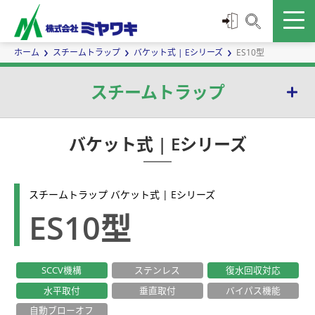
ホーム
スチームトラップ
バケット式 | Eシリーズ
ES10型
スチームトラップ
バケット式 | Eシリーズ
バケット式 | Eシリーズ
ボールフロート式 | Gシリーズ
スチームトラップ バケット式 | Eシリーズ
温調式 | TBシリーズ
ES10型
ダイヤフラム式 | Dシリーズ
SCCV機構
ステンレス
復水回収対応
サーモエレメント式 | Wシリーズ
水平取付
垂直取付
バイパス機能
ディスク式 | Sシリーズ
自動ブローオフ