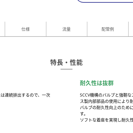
仕様
流量
配管例
特長・性能
耐久性は抜群
たは連続排出するので、一次
SCCV機構のバルブと強靭
ス製内部部品の使用により
バルブの耐久性向上のため
す。
ソフトな着座を実現し耐久