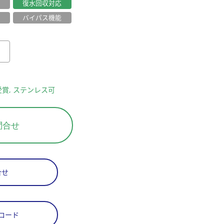
復水回収対応
バイパス機能
賞, ステンレス可
問合せ
合せ
ロード