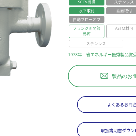
SCCV機構
ステンレス
水平取付
垂直取付
自動ブローオフ
フランジ面間調
ASTM材可
整可
ステンレス
1978年 省エネルギー優秀製品賞受
製品のお
よくあるお問
取扱説明書ダウン