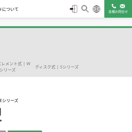
キについて
各種お問合せ
スチームトラップ診断
配管付属機器
管理ツール
レメント式 | W
ディスク式 | Sシリーズ
シリーズ
タミキシ
ルブ
モエレメント式 | Wシ
凍結防止弁
ディスク式 | Sシリーズ
バキュームブレー
保温カバー Q-Plus
止め方式
リーズ
カ|真空破壊弁
Jacket
 Eシリーズ
型
販売終了製品一覧
探す