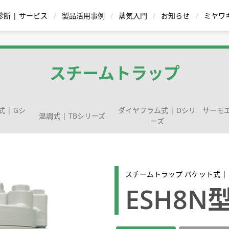
診断 | サービス
製品活用事例
蒸気入門
お知らせ
ミヤワ
蒸気用減圧弁
復水 |ドレン回収装置
温水機器
スチームトラップ
 | Gシ
ダイヤフラム式 | Dシリ
サーモエ
温調式 | TBシリーズ
ーズ
ストレーナ
シリー
給湯器 ハウコン |
イトグラス
バケット式
温調式 | TBシリーズ
逆止弁|チャッキ弁
直動式
蒸気瞬間給湯器 QuickHot |
ポンピングトラップ
ボールフロート式
Dr.Trap Jr. PM15
ダイヤフラム式 | Dシリーズ
パイロット作動式
スチーム・ウォー
ディスク式
ブローバ
サー
循環方式
ワンウェイ方式
ングバルブ | 先
スチームトラップ バケット式 |
用途・材質から
ESH8N
型式から製品を探す
スチームトラップを