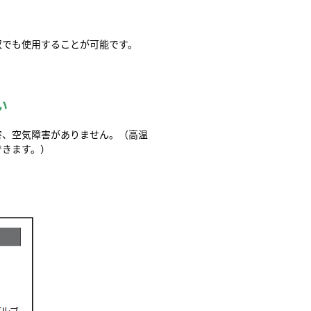
収でも使用することが可能です。
い
害、空気障害がありません。（高温
できます。）