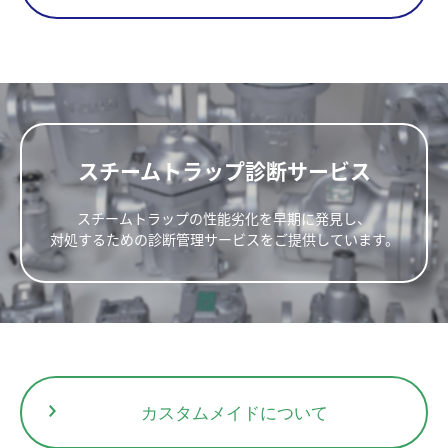
15
フランジ
GC1V-16F
20
1.6
1.6
35
FF,RF*
25
寸法(mm)
重量
呼び径(A)
15
(kg)
L
W
W1
GC1V-21F
20
2.1
2.1
新規会員登録
15
127
1.8
53
25
20
136
86
1.9
15
25
140
51
2.0
スチームトラップ診断サービス
GC1V-10W
20
1.0
1.0
25
15
スチームトラップの性能劣化を早期に発見し、
ソケット
GC1V-16W
20
1.6
1.6
対処するための診断管理サービスをご提供しています。
SW
部品No.
部品名
A-Kit
B-Kit
C-Kit
Valve Unit
Bi
25
1
Body
15
2
Bottom Cover
◎
GC1V-21W
20
2.1
2.1
3
Float
◎
〇
□
△
25
4
Valve Seat
◎
〇
□
△
5
Gasket (Valve Seat)
◎
〇
□
△
6
Bi-Metal
◎
〇
7
Screw
◎
〇
カスタムメイドについて
8
Screen
◎