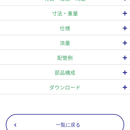
寸法・重量
省エネ設計（オリフィス自己調節式の連続排出フロート型）
仕様
高精度研磨フロートの使用により、高いシール性能を実現、蒸気ロ
スを抑えます。
接続
最高使用圧力
最高作動差圧
最高使
型 式
流量
自動ブローオフ機構（バイメタル内蔵）
PMO(MPa)
⊿PMX(MPa)
TMO
方式
呼び径(A)
通気初期のエアや低温復水を自動排出します。
15
配管例
GC1V-10
20
1.0
1.0
ステンレス製
25
バイメタルを除く全ての部品は腐食に強いステンレス製で耐久性に
15
部品構成
ねじ込
優れています。
GC1V-16
20
1.6
1.6
Rc
コンパクト設計
25
ダウンロード
部品点数が少なく、保守点検が簡単に行えます。
15
GC1V-21
20
2.1
2.1
25
用途
15
GC1V-10F
20
1.0
1.0
ログイン
一覧に戻る
25
蒸気輸送管・スチームトレース等に適しています。