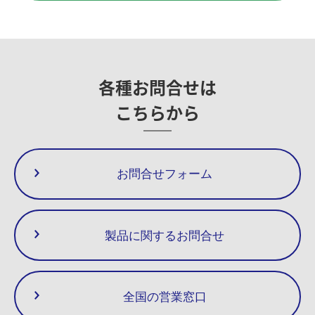
9
Gasket (Cover)
◎
〇
□
10
Bolt
◎
〇
□
11
Name Plate
12
Rivet
13
Spring Pin
各種お問合せは
A-Kit
ボトムカバー付き内部ユニット一式
こちらから
B-Kit
内部ユニット一式
寸法(mm)
重量(kg)
C-Kit
カバーガスケット付きバルブユニット一式
呼び径(A)
JIS(FF)
JIS(RF)
ASME/JPI(RF)
L
W
W1
10K,16K
20K
150lb
300lb
お問合せフォーム
15
175
3.3
3.5
2.9
3.3
20
195
86
53
3.8
4.0
3.5
4.5
25
215
5.0
5.3
4.2
5.3
製品に関するお問合せ
全国の営業窓口