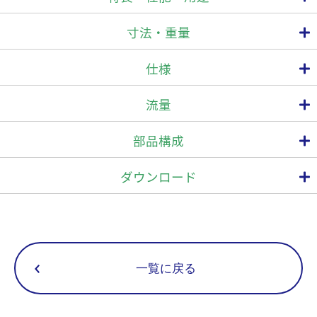
寸法・重量
垂直取付・水平取付のどちらでも使用できます。
仕様
軽量・小型化
接続
最高使用圧力
最高使用
最高作動差圧
型 式
流量
軽量・小型設計によりコストダウンを図っております。
PMO(MPa)
⊿PMX (MPa)
TMO(
方式
呼び径(A)
15
ねじ込
部品構成
S55N
20
自動ブローオフ機構の採用
Rc
25
内装のバイメタルにより、通気初期の低温復水・エアをスムーズに
排出します。
15
ダウンロード
フランジ
面間は、オーダーメイドで製作できます。
S55NF
20
4.6
4.6
425
FF,RF
25
15
ソケット
S55NW
20
SW
ログイン
25
一覧に戻る
寸法(mm)
重量
*取り得るフランジ規格 JIS 10K,16K,20K,30K,40K ASME/JPI 150lb,30
呼び径(A)
(kg)
L
H1
H2
W