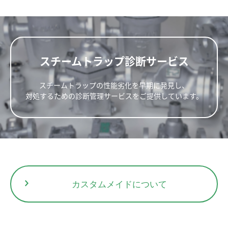
15
70
60
52
1.0
20
45
新規会員登録
25
75
65
56
1.2
スチームトラップ診断サービス
スチームトラップの性能劣化を早期に発見し、
対処するための診断管理サービスをご提供しています。
部品No.
部品名
Cover Unit
Screen Unit
1
Body
2
Cover
△
4
Disc
カスタムメイドについて
寸法(mm)
重量(kg)
5
Cap
呼び径(A)
JIS(FF,RF)
ASME/JPI(RF)
7
Screen
△
L
H1
H2
W
10K,16K
20K
30K,40K
150lb
300lb
60
8
Plug
15
140
2.6
2.8
4.0
2.6
3.1
3
11
Gasket (Cap)