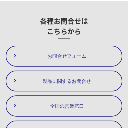
20
165
60
52
45
3.1
3.3
4.4
3.1
4.0
4
14
Gasket (Plug)
△
25
175
4.2
4.5
5.6
4.2
5.5
5
15
Bi-Metal
37
Name Plate
△
各種お問合せは
38
Stopper Ring
こちらから
お問合せフォーム
製品に関するお問合せ
全国の営業窓口