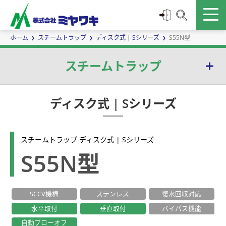
ホーム
スチームトラップ
ディスク式 | Sシリーズ
S55N型
スチームトラップ
バケット式 | Eシリーズ
ディスク式 | Sシリーズ
ボールフロート式 | Gシリーズ
スチームトラップ ディスク式 | Sシリーズ
温調式 | TBシリーズ
S55N型
ダイヤフラム式 | Dシリーズ
SCCV機構
ステンレス
復水回収対応
サーモエレメント式 | Wシリーズ
水平取付
垂直取付
バイパス機能
ディスク式 | Sシリーズ
自動ブローオフ