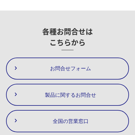
10
Gasket (Seat In)
○
Gasket (Seat Out)
○
11
Gasket (Cap)
○
14
Gasket (Plug)
各種お問合せは
37
Name Plate
△
38
Bi-Metal
○
こちらから
39
Stopper Ring
○
B-Kit
内部ユニット一式
お問合せフォーム
製品に関するお問合せ
全国の営業窓口