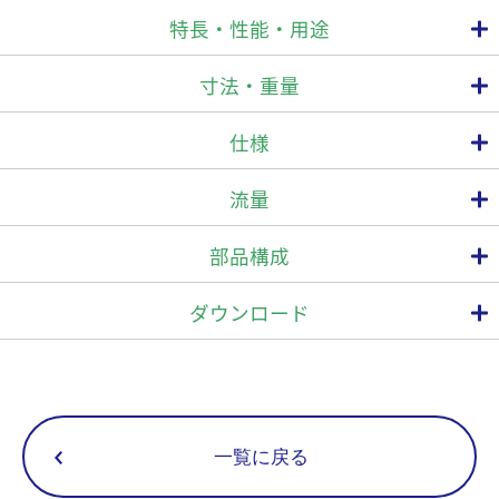
特長・性能・用途
寸法・重量
本体材質がステンレス製なので腐食に強く耐久性に優れています。
仕様
垂直取付・水平取付のどちらでも使用できます。
接続
最高使用圧力
最高作動差圧
最高使用温
型 式
流量
PMO(MPa)
⊿PMX (MPa)
TMO(℃)
方式
呼び径(A)
15
ねじ込
部品構成
SC31
20
2.1
2.1
220
コンパクト設計で、部品点数が少なく、保守点検が簡単に行えま
Rc,Rp
す。
25
ダウンロード
内装のバイメタルにより、通気初期の低温復水・エアをスムーズに
排出します。(自動ブローオフ機構)
ログイン
スチームロッキング対応品の機種もご用意しております。
寸法(mm)
重量
一覧に戻る
呼び径(A)
(kg)
L
H1
H2
W
15
78
55
1.0