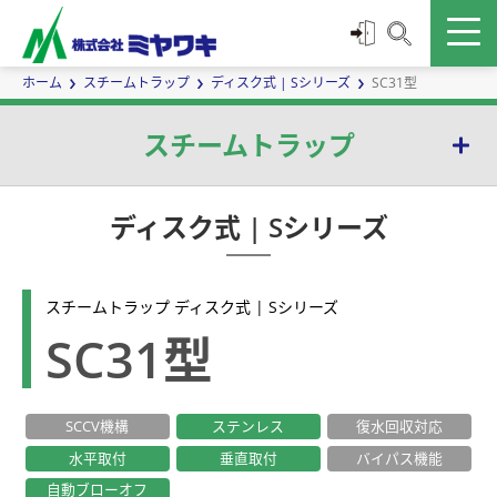
ホーム
スチームトラップ
ディスク式 | Sシリーズ
SC31型
スチームトラップ
バケット式 | Eシリーズ
ディスク式 | Sシリーズ
ボールフロート式 | Gシリーズ
スチームトラップ ディスク式 | Sシリーズ
温調式 | TBシリーズ
SC31型
ダイヤフラム式 | Dシリーズ
SCCV機構
ステンレス
復水回収対応
サーモエレメント式 | Wシリーズ
水平取付
垂直取付
バイパス機能
ディスク式 | Sシリーズ
自動ブローオフ