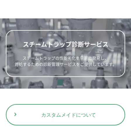
20
90
59
61
1.3
61
25
95
1.2
*製作可能面間寸法については、お気軽にご相談ください。
新規会員登録
スチームトラップ診断サービス
スチームトラップの性能劣化を早期に発見し、
対処するための診断管理サービスをご提供しています。
部品No.
部品名
B-Kit
Cover Unit
1
Body
2
Cover
△
3
Seat
○
4
Disc
○
5
Cap
○
カスタムメイドについて
6
Pin
○
7
Screen
8
Plug