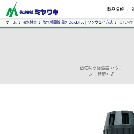
製品情報
ホーム
温水機器
蒸気瞬間給湯器 QuickHot | ワンウェイ方式
RE1LM型
スチームトラップ
エアトラップ
蒸気瞬間給湯器 ハウコ
ン | 循環方式
セパレータ
バケット式 | Eシリーズ
蒸気用エアベント
インラインミキサ
ボールフロート式 | G
蒸気瞬間
サ
ー
ズ
カスタムメイドについて