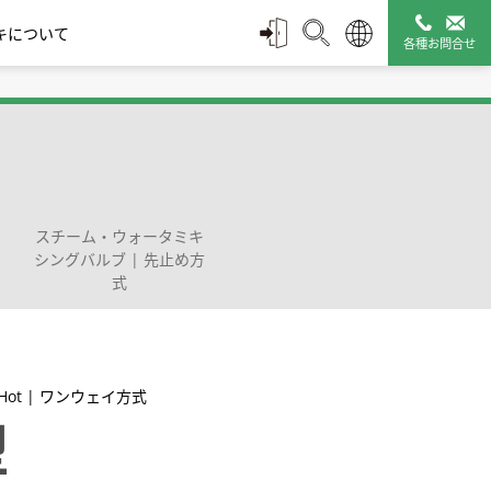
キについて
各種お問合せ
スチームトラップ診断
配管付属機器
管理ツール
スチーム・ウォータミキ
シングバルブ | 先止め方
式
タミキシ
ルブ
モエレメント式 | Wシ
凍結防止弁
ディスク式 | Sシリーズ
バキュームブレー
保温カバー Q-Plus
止め方式
リーズ
カ|真空破壊弁
Jacket
Hot | ワンウェイ方式
販売終了製品一覧
型
探す