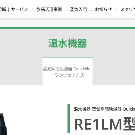
診断 | サービス
製品活用事例
蒸気入門
お知らせ
ミヤワ
蒸気用減圧弁
復水 |ドレン回収装置
温水機器
温水機器
蒸気瞬間給湯器 QuickHot
| ワンウェイ方式
ストレーナ
シリー
給湯器 ハウコン |
イトグラス
バケット式
温調式 | TBシリーズ
逆止弁|チャッキ弁
直動式
蒸気瞬間給湯器 QuickHot |
ポンピングトラップ
ボールフロート式
Dr.Trap Jr. PM15
ダイヤフラム式 | Dシリーズ
パイロット作動式
スチーム・ウォー
ディスク式
ブローバ
サー
循環方式
ワンウェイ方式
ングバルブ | 先
温水機器 蒸気瞬間給湯器 Quick
用途・材質から
型式から製品を探す
RE1LM
スチームトラップを