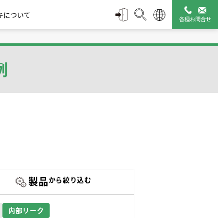
キについて
各種お問合せ
スチームトラップ診断
配管付属機器
管理ツール
例
タミキシ
ルブ
モエレメント式 | Wシ
凍結防止弁
ディスク式 | Sシリーズ
バキュームブレー
保温カバー Q-Plus
止め方式
リーズ
カ|真空破壊弁
Jacket
製品
から絞り込む
販売終了製品一覧
探す
内部リーク