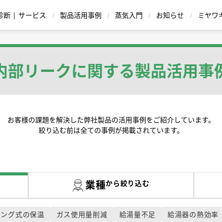
診断 | サービス
製品活用事例
蒸気入門
お知らせ
ミヤワ
蒸気用減圧弁
復水 |ドレン回収装置
温水機器
内部リークに関する
製品活用事
お客様の課題を解決した弊社製品の活用事例をご紹介しています。
絞り込む前は全ての事例が掲載されています。
ストレーナ
シリー
給湯器 ハウコン |
イトグラス
バケット式
温調式 | TBシリーズ
逆止弁|チャッキ弁
直動式
蒸気瞬間給湯器 QuickHot |
ポンピングトラップ
ボールフロート式
Dr.Trap Jr. PM15
ダイヤフラム式 | Dシリーズ
パイロット作動式
スチーム・ウォー
ディスク式
ブローバ
サー
循環方式
ワンウェイ方式
ングバルブ | 先
用途・材質から
業種
から絞り込む
型式から製品を探す
スチームトラップを
キング式の保温
ガス使用量削減
給湯量不足
給湯器の熱効率