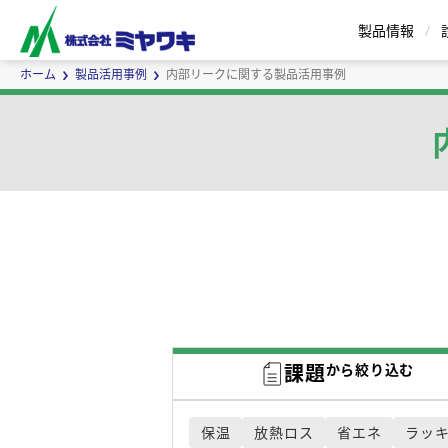
製品情報
ホーム
製品活用事例
内部リークに関する製品活用事例
スチームトラップ
エアトラップ
セパレータ
バケット式 | Eシリーズ
蒸気用エアベント
インラインミキサ
ボールフロート式 | G
蒸気瞬間
サ
ー
ズ
課題
から絞り込む
カスタムメイドについて
保温
放熱ロス
省エネ
ラッ