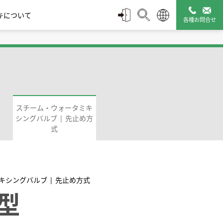
キについて
各種お問合せ
スチームトラップ診断
配管付属機器
管理ツール
スチーム・ウォータミキ
シングバルブ | 先止め方
式
タミキシ
ルブ
モエレメント式 | Wシ
凍結防止弁
ディスク式 | Sシリーズ
バキュームブレー
保温カバー Q-Plus
止め方式
リーズ
カ|真空破壊弁
Jacket
キシングバルブ | 先止め方式
販売終了製品一覧
A型
探す