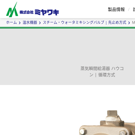
製品情報
ホーム
温水機器
スチーム・ウォータミキシングバルブ | 先止め方式
M
スチームトラップ
エアトラップ
蒸気瞬間給湯器 ハウコ
ン | 循環方式
セパレータ
バケット式 | Eシリーズ
蒸気用エアベント
インラインミキサ
ボールフロート式 | G
蒸気瞬間
サ
ー
ズ
カスタムメイドについて