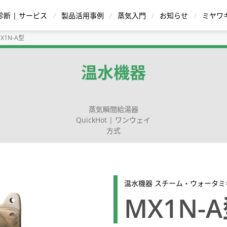
診断 | サービス
製品活用事例
蒸気入門
お知らせ
ミヤワ
X1N-A型
蒸気用減圧弁
復水 |ドレン回収装置
温水機器
温水機器
蒸気瞬間給湯器
QuickHot | ワンウェイ
方式
ストレーナ
シリー
給湯器 ハウコン |
イトグラス
バケット式
温調式 | TBシリーズ
逆止弁|チャッキ弁
直動式
蒸気瞬間給湯器 QuickHot |
ポンピングトラップ
ボールフロート式
Dr.Trap Jr. PM15
ダイヤフラム式 | Dシリーズ
パイロット作動式
スチーム・ウォー
ディスク式
ブローバ
サー
循環方式
ワンウェイ方式
ングバルブ | 先
温水機器 スチーム・ウォータミ
用途・材質から
型式から製品を探す
MX1N-
スチームトラップを