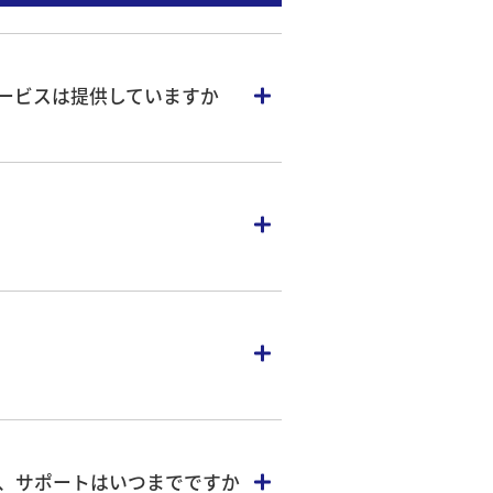
ービスは提供していますか
チームトラップ診断管理サービス
”をご
ださい。
発見しご提案させていただく診断サー
トラップ約5,000型式の
診断
が可能で
ますが、サポートはいつまでですか