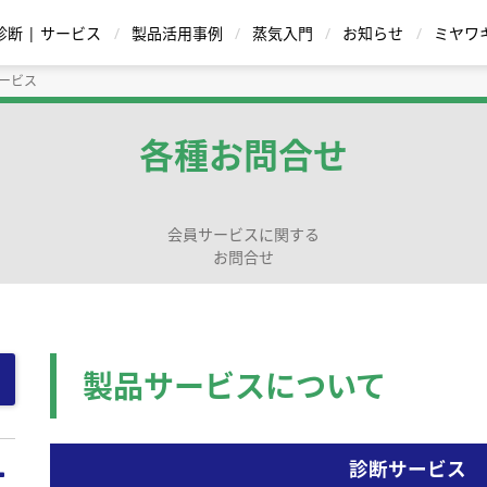
診断 | サービス
製品活用事例
蒸気入門
お知らせ
ミヤワ
サービス
蒸気用減圧弁
復水 |ドレン回収装置
温水機器
各種お問合せ
会員サービスに関する
お問合せ
ストレーナ
シリー
給湯器 ハウコン |
イトグラス
バケット式
温調式 | TBシリーズ
逆止弁|チャッキ弁
直動式
蒸気瞬間給湯器 QuickHot |
ポンピングトラップ
ボールフロート式
Dr.Trap Jr. PM15
ダイヤフラム式 | Dシリーズ
パイロット作動式
スチーム・ウォー
ディスク式
ブローバ
サー
循環方式
ワンウェイ方式
ングバルブ | 先
製品サービスについて
用途・材質から
型式から製品を探す
スチームトラップを
診断サービス