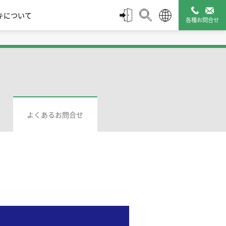
キについて
各種お問合せ
スチームトラップ診断
配管付属機器
管理ツール
よくあるお問合せ
タミキシ
ルブ
モエレメント式 | Wシ
凍結防止弁
ディスク式 | Sシリーズ
バキュームブレー
保温カバー Q-Plus
止め方式
リーズ
カ|真空破壊弁
Jacket
販売終了製品一覧
探す