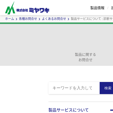
製品情報
ホーム
各種お問合せ
よくあるお問合せ
製品サービスについて : 診断
スチームトラップ
エアトラップ
製品に関する
お問合せ
セパレータ
バケット式 | Eシリーズ
蒸気用エアベント
インラインミキサ
ボールフロート式 | G
蒸気瞬間
サ
ー
ズ
検索
カスタムメイドについて
製品サービスについて