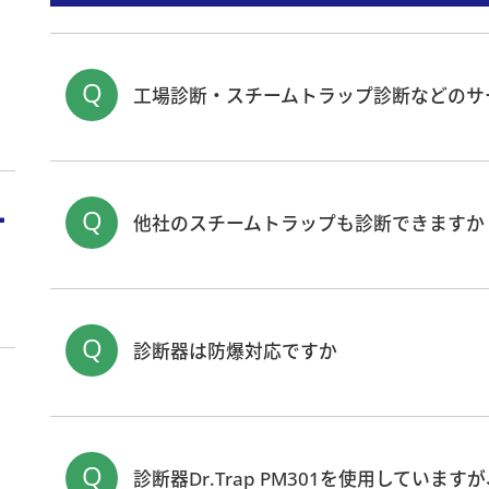
Q
工場診断・スチームトラップ診断などのサ
蒸気漏洩を削減し省エネ効果をご提供する、”
ス
提供しております。最寄りの事業所までご相談く
Q
なお、スチームトラップ以外の省エネポイントを
他社のスチームトラップも診断できますか
ビス（Walking Survey）も展開しております。
最寄りの
事業所
までご相談ください。
国内外の主要なスチームトラップメーカのスチーム
す。
Q
診断器は防爆対応ですか
防爆対応ではありません。
Q
診断器Dr.Trap PM301を使用してい