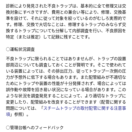
診断により発見された不良トラップは、基本的に全て修理又は交
換対象にすべきですが、費用との兼合い等により、修理、交換基
準を設けて、それに従って対象を絞っているのがむしろ実際的で
す。修理、交換で大切なことは、修理するトラップのみならず交
換するトラップについても分解して内部調査を行い、不良原因を
特定（または推定）して記録に残すことです。
○運転状況調査
不良トラップに限られることではありませんが、トラップの設置
部周辺についても調査しておくことが賢明です。そこで使われて
いる装置によっては、その排出圧力、従ってトラップ一次側の圧
力が予想外に低下する場合もあります。また配管組みが不適切な
ためにトラップや装置の性能が十分発揮されず、場合によっては
誤作動や故障を招き易い状況になっている場合があります。この
ような状況を調査発見することによって、より適切なトラップに
変更したり、配管組みを改良することができます（配管に関する
問題については、「
スチームトラップの取付配管に関する注意事
項
」参照）。
○管理台帳へのフィードバック