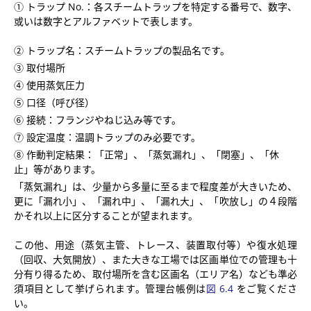
① トラップ No.：各スチームトラップを特定する番号で、数字、
或いは数字とアルファベットで表します。
② トラップ名：スチームトラップの製品名です。
③ 取付場所
④ 使用蒸気圧力
⑤ 口径（呼び径）
⑥ 接続：フランジやねじ込み等です。
⑦ 設定温度：温調トラップのみ必要です。
⑧ 作動判定結果：「正常」、「蒸気漏れ」、「閉塞」、「休
止」等があります。
「蒸気漏れ」は、少量から多量に至るまで程度差が大きいため、
更に「漏れ小」、「漏れ中」、「漏れ大」、「吹放し」の４段階
かそれ以上に区分することが望まれます。
この他、用途（蒸気主管、トレース、装置取付等）や復水処理
（回収、大気開放）、また大きな工場では区画単位での管理も十
分有り得るため、取付場所を含む区画名（エリア名）なども準必
須項目として挙げられます。管理台帳例は
図 6.4
をご覧くださ
い。