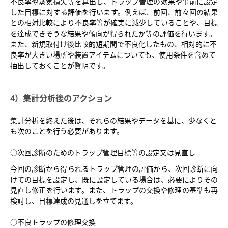
不良率や蒸気損失等を算出し、トラップ管理の効果や事前に設定
した目標に対する評価を行います。例えば、前回、前々回の結果
との相対比較により不良率等が確実に減少していることや、目標
を達成できそうな結果や傾向が得られたか等の評価を行います。
また、新規取付け後比較的短期間で不良化したもの、相対的に不
良率が大きい場所や装置アイテムについても、使用条件を含めて
抽出しておくことが賢明です。
4）集計分析後のアクション
集計分析を終えた後は、それらの結果やデータを基に、少なくと
も次のことを行う必要があります。
○次回診断のためのトラップ管理目標等の設定又は見直し
今回の診断から得られるトラップ管理の評価から、次回診断に向
けての目標を設定し、既に設定している場合は、必要によりその
見直し修正を行います。また、トラップの交換や修理の基準も再
検討し、目標達成の見通しを立てます。
○不良トラップの修理交換