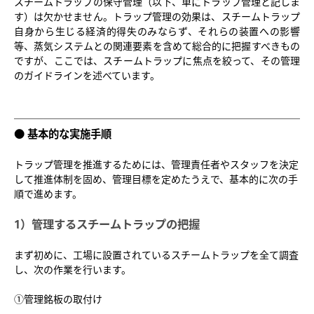
スチームトラップの保守管理（以下、単にトラップ管理と記しま
スチームトラップの二次側配管等
蒸気使用設備へ適切な蒸気供給
保守管理の目的
す）は欠かせません。トラップ管理の効果は、スチームトラップ
スチームトラップの特定
自身から生じる経済的得失のみならず、それらの装置への影響
復水熱の利用
保守管理の実施要領
等、蒸気システムとの関連要素を含めて総合的に把握すべきもの
ですが、ここでは、スチームトラップに焦点を絞って、その管理
復水回収事例
スチームトラップの診断
のガイドラインを述べています。
ポンピングトラップ
スチームトラップ専用の診断ツール
バイパスバルブの管理
基本的な実施手順
蒸気表
トラップ管理を推進するためには、管理責任者やスタッフを決定
して推進体制を固め、管理目標を定めたうえで、基本的に次の手
絶対圧力基準
順で進めます。
ゲージ圧力基準
1）管理するスチームトラップの把握
まず初めに、工場に設置されているスチームトラップを全て調査
し、次の作業を行います。
①管理銘板の取付け