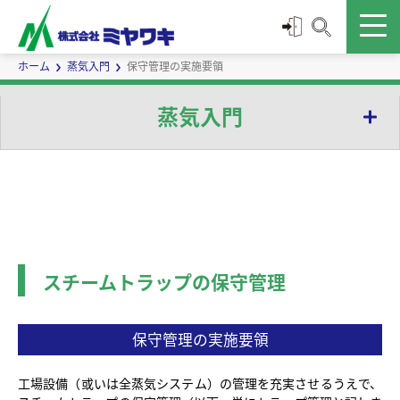
ホーム
蒸気入門
保守管理の実施要領
蒸気入門
蒸気の基本
蒸気に関する用語
スチームトラップの機能と作動
水の相
復水と空気の除去
スチームトラップの選定
スチームトラップの保守管理
蒸気の特性
スチームトラップの役割
復水排出容量の把握
スチームトラップ取付配管に関する注意事項
蒸気と復水の気液二相流
スチームトラップの分類
作動圧力の把握
スチームトラップの取付け
蒸気の有効利用とスチームトラップ
保守管理の実施要領
スチームトラップの作動
復水排出容量の決定に関する留意事項
スチームトラップの一次側配管等
熱損失の低減
スチームトラップの保守管理
工場設備（或いは全蒸気システム）の管理を充実させるうえで、
スチームトラップの作動特性
スチームトラップの型式選定